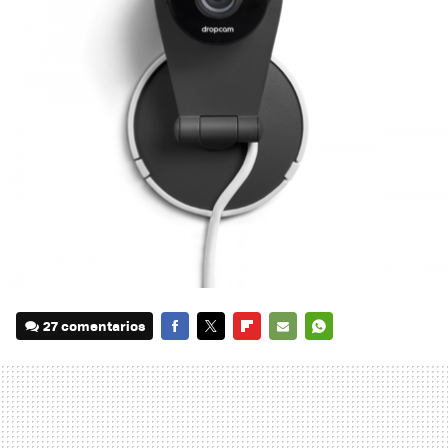
27 comentarios
FACEBOOK
TWITTER
FLIPBOARD
E-
WHATSAPP
MAIL