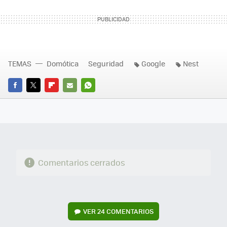
TEMAS
Domótica
Seguridad
Google
Nest
FACEBOOK
TWITTER
FLIPBOARD
E-
WHATSAPP
MAIL
Comentarios cerrados
VER
24 COMENTARIOS