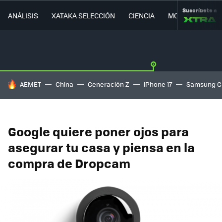
Suscríbete a
ANÁLISIS
XATAKA SELECCIÓN
CIENCIA
MOVILIDAD
HOY SE HABLA DE
AEMET
China
Generación Z
iPhone 17
Samsung G
Google quiere poner ojos para
asegurar tu casa y piensa en la
compra de Dropcam