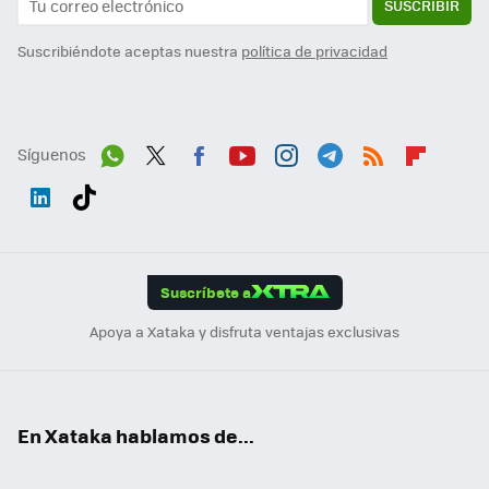
SUSCRIBIR
Suscribiéndote aceptas nuestra
política de privacidad
Síguenos
Wh
Twit
Fac
You
Inst
Tele
RSS
Flip
ats
ter
ebo
tub
agr
gra
boa
Link
Tikt
App
ok
e
am
m
rd
edI
ok
Suscríbete a
n
Apoya a Xataka y disfruta ventajas exclusivas
En Xataka hablamos de...