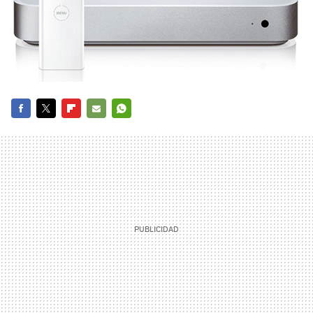
FACEBOOK
TWITTER
FLIPBOARD
E-
WHATSAPP
MAIL