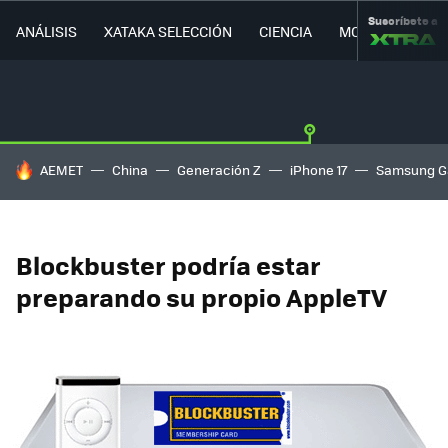
Suscríbete a
ANÁLISIS
XATAKA SELECCIÓN
CIENCIA
MOVILIDAD
HOY SE HABLA DE
AEMET
China
Generación Z
iPhone 17
Samsung G
Blockbuster podría estar
preparando su propio AppleTV