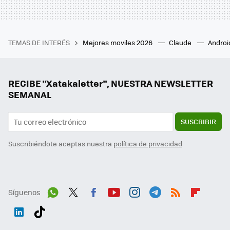
TEMAS DE INTERÉS
Mejores moviles 2026
Claude
Androi
RECIBE "Xatakaletter", NUESTRA NEWSLETTER
SEMANAL
SUSCRIBIR
Suscribiéndote aceptas nuestra
política de privacidad
Síguenos
Wh
Twit
Fac
You
Inst
Tele
RSS
Flip
ats
ter
ebo
tub
agr
gra
boa
Link
Tikt