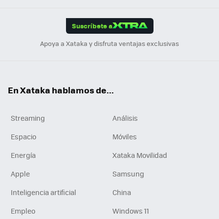
App
ok
e
am
m
rd
edI
ok
Suscríbete a
n
Apoya a Xataka y disfruta ventajas exclusivas
En Xataka hablamos de...
Streaming
Análisis
Espacio
Móviles
Energía
Xataka Movilidad
Apple
Samsung
Inteligencia artificial
China
Empleo
Windows 11