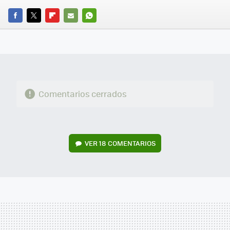
FACEBOOK
TWITTER
FLIPBOARD
E-
WHATSAPP
MAIL
Comentarios cerrados
VER
18 COMENTARIOS