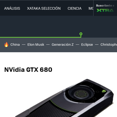
Suscríbete a
ANÁLISIS
XATAKA SELECCIÓN
CIENCIA
MOVILIDAD
HOY SE HABLA DE
China
Elon Musk
Generación Z
Eclipse
Christoph
NVidia GTX 680