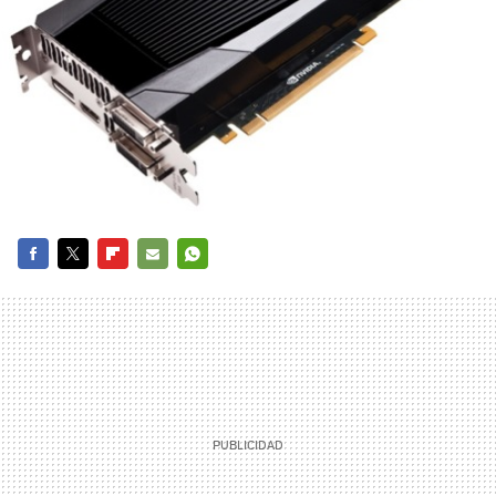
FACEBOOK
TWITTER
FLIPBOARD
E-
WHATSAPP
MAIL