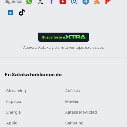
Síguenos
Wh
Twit
Fac
You
Inst
Tele
RSS
Flip
ats
ter
ebo
tub
agr
gra
boa
Link
Tikt
App
ok
e
am
m
rd
edI
ok
Suscríbete a
n
Apoya a Xataka y disfruta ventajas exclusivas
En Xataka hablamos de...
Streaming
Análisis
Espacio
Móviles
Energía
Xataka Movilidad
Apple
Samsung