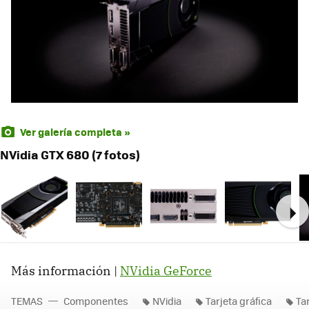
Ver galería completa »
NVidia GTX 680 (7 fotos)
Ne
Más información |
NVidia GeForce
TEMAS
Componentes
NVidia
Tarjeta gráfica
Ta