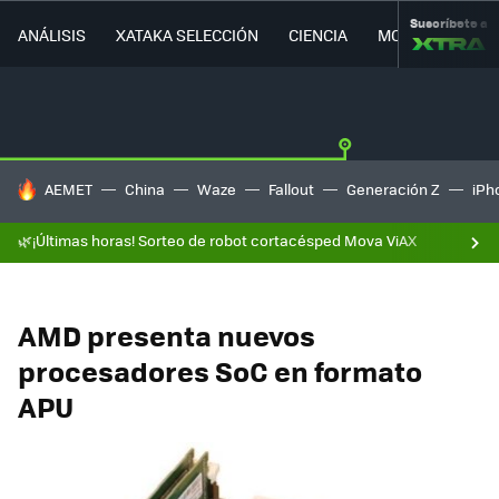
Suscríbete a
ANÁLISIS
XATAKA SELECCIÓN
CIENCIA
MOVILIDAD
HOY SE HABLA DE
AEMET
China
Waze
Fallout
Generación Z
iPh
🌿¡Últimas horas! Sorteo de robot cortacésped Mova ViAX
AMD presenta nuevos
procesadores SoC en formato
APU