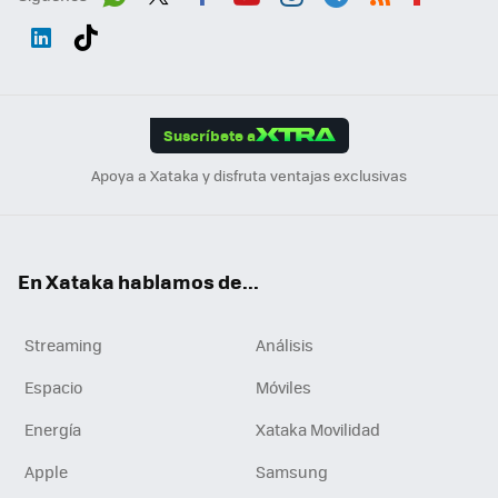
Wh
Twit
Fac
You
Inst
Tele
RSS
Flip
ats
ter
ebo
tub
agr
gra
boa
Link
Tikt
App
ok
e
am
m
rd
edI
ok
Suscríbete a
n
Apoya a Xataka y disfruta ventajas exclusivas
En Xataka hablamos de...
Streaming
Análisis
Espacio
Móviles
Energía
Xataka Movilidad
Apple
Samsung