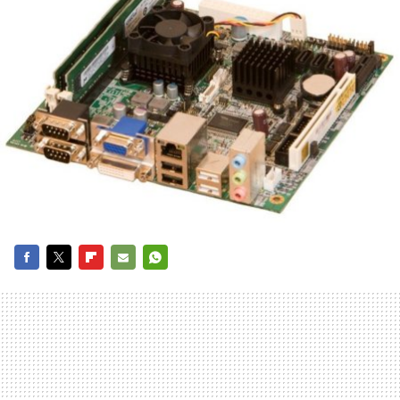
FACEBOOK
TWITTER
FLIPBOARD
E-
WHATSAPP
MAIL