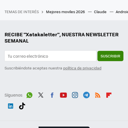
TEMAS DE INTERÉS
Mejores moviles 2026
Claude
Androi
RECIBE "Xatakaletter", NUESTRA NEWSLETTER
SEMANAL
SUSCRIBIR
Suscribiéndote aceptas nuestra
política de privacidad
Síguenos
Wh
Twit
Fac
You
Inst
Tele
RSS
Flip
ats
ter
ebo
tub
agr
gra
boa
Link
Tikt
App
ok
e
am
m
rd
edI
ok