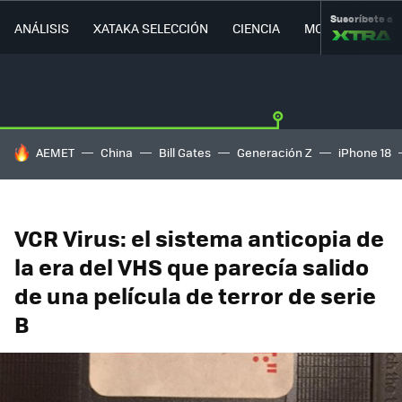
Suscríbete a
ANÁLISIS
XATAKA SELECCIÓN
CIENCIA
MOVILIDAD
HOY SE HABLA DE
AEMET
China
Bill Gates
Generación Z
iPhone 18
VCR Virus: el sistema anticopia de
la era del VHS que parecía salido
de una película de terror de serie
B