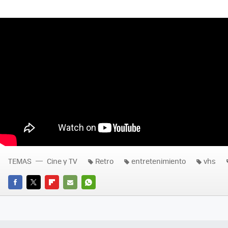
TEMAS
Cine y TV
Retro
entretenimiento
vhs
FACEBOOK
TWITTER
FLIPBOARD
E-
WHATSAPP
MAIL