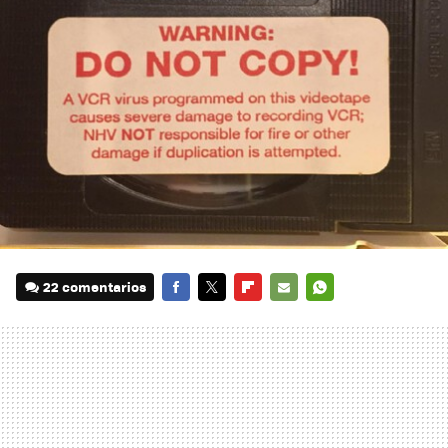
22 comentarios
FACEBOOK
TWITTER
FLIPBOARD
E-
WHATSAPP
MAIL