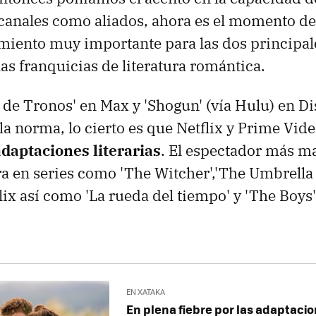
 canales como aliados, ahora es el momento de
miento muy importante para las dos principal
las franquicias de literatura romántica.
de Tronos' en Max y 'Shogun' (vía Hulu) en Di
la norma, lo cierto es que Netflix y Prime Vid
adaptaciones literarias
. El espectador más ma
a en series como 'The Witcher','The Umbrella
flix así como 'La rueda del tiempo' y 'The Boys
EN XATAKA
En plena fiebre por las adaptacion