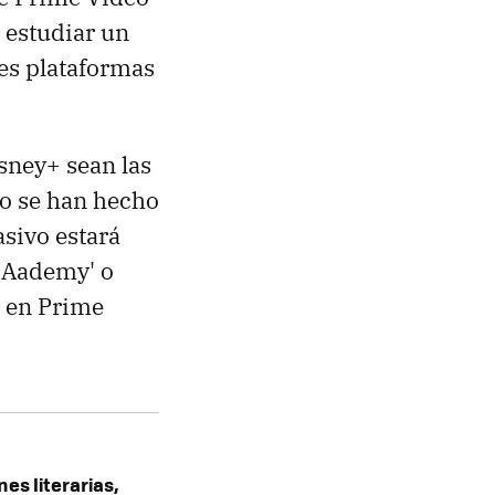
 estudiar un
es plataformas
sney+ sean las
eo se han hecho
sivo estará
 Aademy' o
' en Prime
es literarias,