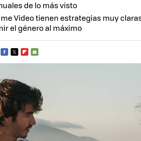
nuales de lo más visto
rime Video tienen estrategias muy claras
mir el género al máximo
FACEBOOK
TWITTER
FLIPBOARD
E-
MAIL