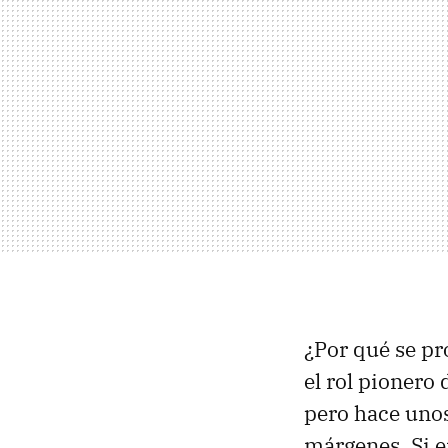
¿Por qué se p
el rol pionero
pero hace uno
márgenes. Si e