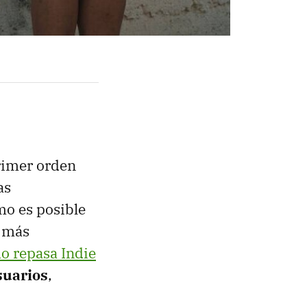
primer orden
as
mo es posible
n más
o repasa Indie
suarios
,