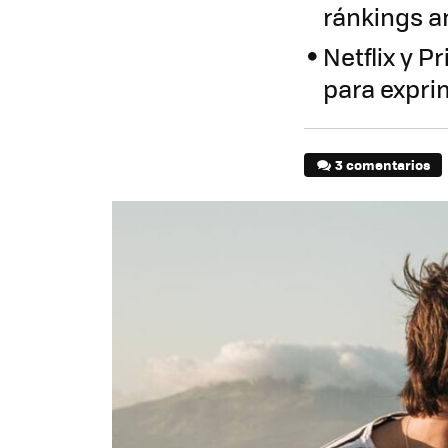
ránkings a
Netflix y P
para expri
3 comentarios