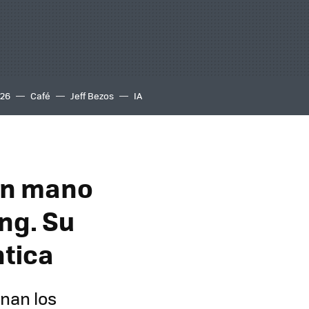
S26
Café
Jeff Bezos
IA
con mano
ing. Su
ntica
nan los