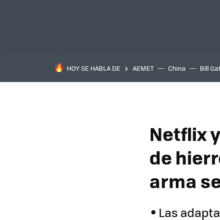
HOY SE HABLA DE
AEMET
China
Bill Ga
Netflix
de hierr
arma se
Las adapta