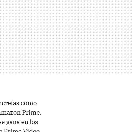
oncretas como
n Amazon Prime,
 se gana en los
de Prime Video