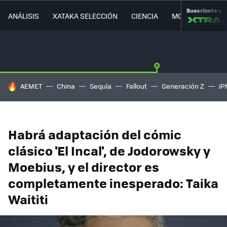
Suscríbete a
ANÁLISIS
XATAKA SELECCIÓN
CIENCIA
MOVILIDAD
HOY SE HABLA DE
AEMET
China
Sequía
Fallout
Generación Z
iP
Habrá adaptación del cómic
clásico 'El Incal', de Jodorowsky y
Moebius, y el director es
completamente inesperado: Taika
Waititi