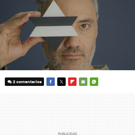
2 comentarios
FACEBOOK
TWITTER
FLIPBOARD
E-
WHATSAPP
MAIL