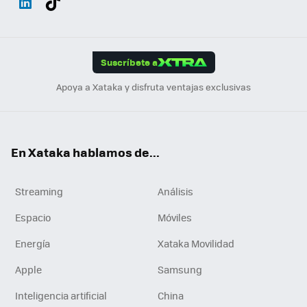
ats
ter
ebo
tub
agr
gra
boa
Link
Tikt
App
ok
e
am
m
rd
edI
ok
Suscríbete a
n
Apoya a Xataka y disfruta ventajas exclusivas
En Xataka hablamos de...
Streaming
Análisis
Espacio
Móviles
Energía
Xataka Movilidad
Apple
Samsung
Inteligencia artificial
China