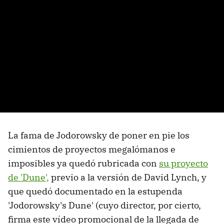
La fama de Jodorowsky de poner en pie los
cimientos de proyectos megalómanos e
imposibles ya quedó rubricada con
su proyecto
de 'Dune',
previo a la versión de David Lynch, y
que quedó documentado en la estupenda
'Jodorowsky's Dune' (cuyo director, por cierto,
firma este vídeo promocional de la llegada de