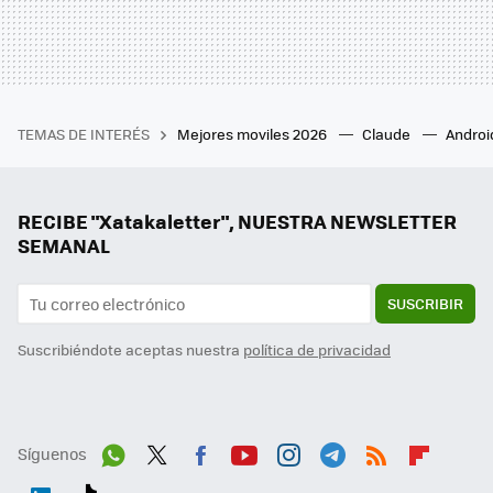
TEMAS DE INTERÉS
Mejores moviles 2026
Claude
Androi
RECIBE "Xatakaletter", NUESTRA NEWSLETTER
SEMANAL
SUSCRIBIR
Suscribiéndote aceptas nuestra
política de privacidad
Síguenos
Wh
Twit
Fac
You
Inst
Tele
RSS
Flip