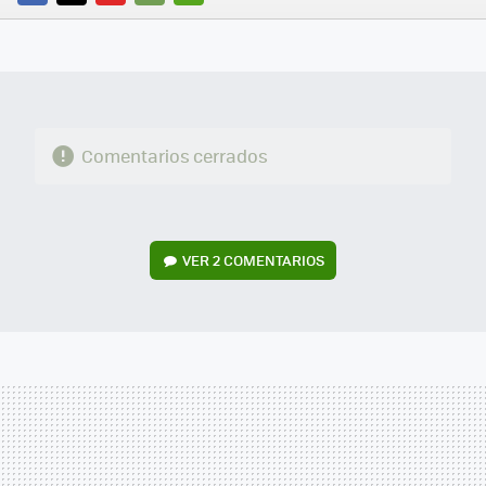
FACEBOOK
TWITTER
FLIPBOARD
E-
WHATSAPP
MAIL
Comentarios cerrados
VER
2 COMENTARIOS