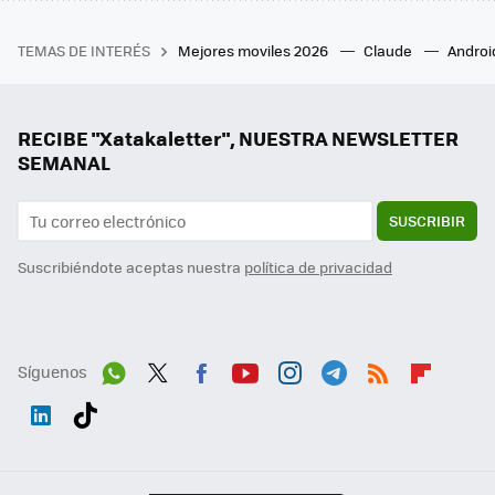
TEMAS DE INTERÉS
Mejores moviles 2026
Claude
Androi
RECIBE "Xatakaletter", NUESTRA NEWSLETTER
SEMANAL
SUSCRIBIR
Suscribiéndote aceptas nuestra
política de privacidad
Síguenos
Wh
Twit
Fac
You
Inst
Tele
RSS
Flip
ats
ter
ebo
tub
agr
gra
boa
Link
Tikt
App
ok
e
am
m
rd
edI
ok