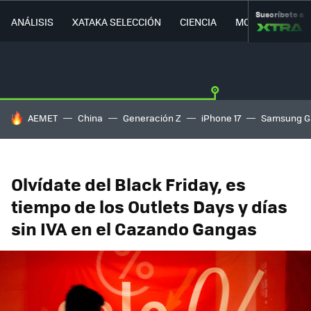
Suscríbete a
ANÁLISIS
XATAKA SELECCIÓN
CIENCIA
MOVILIDAD
HOY SE HABLA DE
AEMET
China
Generación Z
iPhone 17
Samsung G
Olvídate del Black Friday, es
tiempo de los Outlets Days y días
sin IVA en el Cazando Gangas