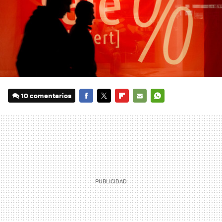
10 comentarios
FACEBOOK
TWITTER
FLIPBOARD
E-
WHATSAPP
MAIL