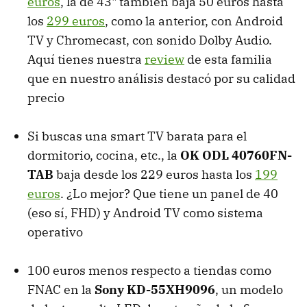
euros
, la de 43" también baja 50 euros hasta
los
299 euros
, como la anterior, con Android
TV y Chromecast, con sonido Dolby Audio.
Aquí tienes nuestra
review
de esta familia
que en nuestro análisis destacó por su calidad
precio
Si buscas una smart TV barata para el
dormitorio, cocina, etc., la
OK ODL 40760FN-
TAB
baja desde los 229 euros hasta los
199
euros
. ¿Lo mejor? Que tiene un panel de 40
(eso sí, FHD) y Android TV como sistema
operativo
100 euros menos respecto a tiendas como
FNAC en la
Sony KD-55XH9096
, un modelo