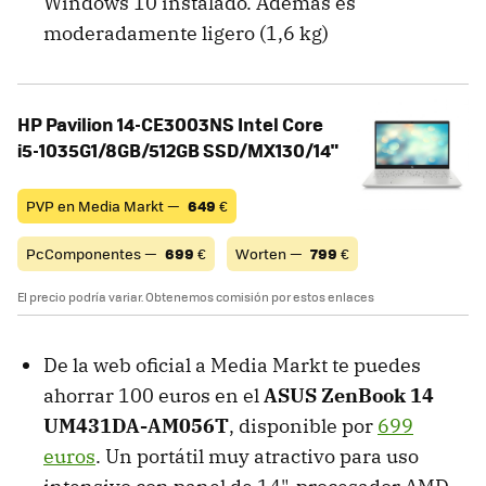
Windows 10 instalado. Ademas es
moderadamente ligero (1,6 kg)
HP Pavilion 14-CE3003NS Intel Core
i5-1035G1/8GB/512GB SSD/MX130/14"
PVP en Media Markt —
649
€
PcComponentes —
699
€
Worten —
799
€
El precio podría variar. Obtenemos comisión por estos enlaces
De la web oficial a Media Markt te puedes
ahorrar 100 euros en el
ASUS ZenBook 14
UM431DA-AM056T
, disponible por
699
euros
. Un portátil muy atractivo para uso