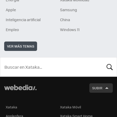
Apple
Samsung
Inteligencia artificial
China
Empleo
Windows 11
VER MÁS TEMAS
BUSCA
SUBIR
Xataka
Xataka Móvil
Applesfera
Xataka Smart Home