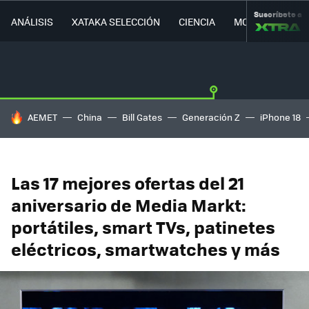
Suscríbete a
ANÁLISIS
XATAKA SELECCIÓN
CIENCIA
MOVILIDAD
HOY SE HABLA DE
AEMET
China
Bill Gates
Generación Z
iPhone 18
Las 17 mejores ofertas del 21
aniversario de Media Markt:
portátiles, smart TVs, patinetes
eléctricos, smartwatches y más