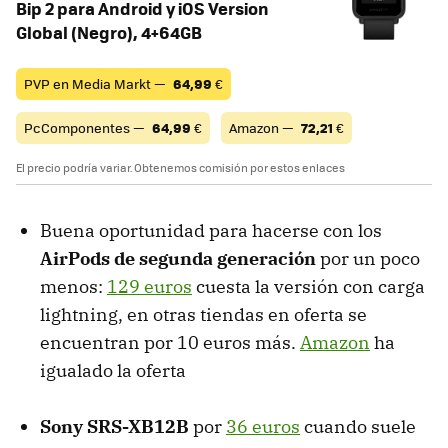
Bip 2 para Android y iOS Version
Global (Negro), 4+64GB
PVP en Media Markt —
64,99
€
PcComponentes —
64,99
€
Amazon —
72,21
€
El precio podría variar. Obtenemos comisión por estos enlaces
Buena oportunidad para hacerse con los
AirPods de segunda generación
por un poco
menos:
129 euros
cuesta la versión con carga
lightning, en otras tiendas en oferta se
encuentran por 10 euros más.
Amazon
ha
igualado la oferta
Sony SRS-XB12B
por
36 euros
cuando suele