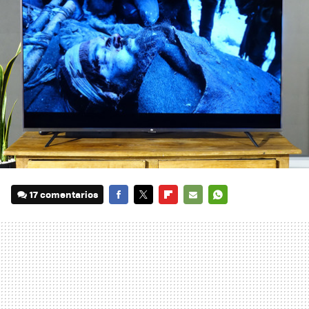
17 comentarios
FACEBOOK
TWITTER
FLIPBOARD
E-
WHATSAPP
MAIL