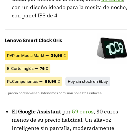
con un diseño ideado para la mesita de noche,
con panel IPS de 4"
Lenovo Smart Clock Gris
PVP en Media Markt —
39,99
€
El Corte Inglés —
76
€
PcComponentes —
89,99
€
Hoy sin stock en Ebay
El precio podría variar. Obtenemos comisión por estos enlaces
El
Google Assistant
por
59 euros
, 30 euros
menos de su precio habitual. Un altavoz
inteligente sin pantalla, moderadamente