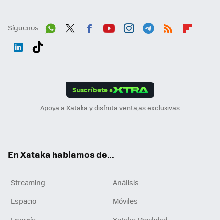
Síguenos
Wh
Twit
Fac
You
Inst
Tele
RSS
Flip
ats
ter
ebo
tub
agr
gra
boa
Link
Tikt
App
ok
e
am
m
rd
edI
ok
Suscríbete a
n
Apoya a Xataka y disfruta ventajas exclusivas
En Xataka hablamos de...
Streaming
Análisis
Espacio
Móviles
Energía
Xataka Movilidad