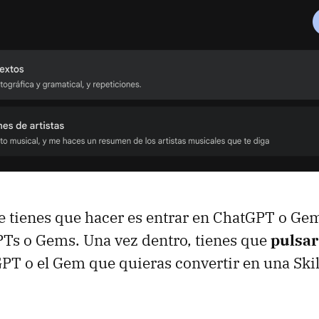
 tienes que hacer es entrar en ChatGPT o Gemi
Ts o Gems. Una vez dentro, tienes que
pulsar
PT o el Gem que quieras convertir en una Skil