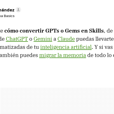
rnández
aka Basics
te
cómo convertir GPTs o Gems en Skills
, de
 de
ChatGPT
o
Gemini
a
Claude
puedas llevarte
omatizadas de tu
inteligencia artificial
. Y si va
también puedes
migrar la memoria
de todo lo 