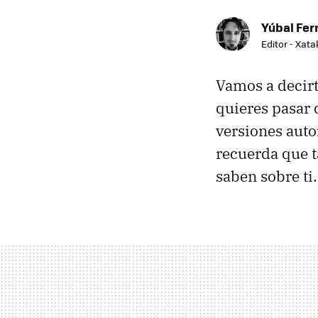
Yúbal Fe
Editor - Xat
Vamos a decir
quieres pasar
versiones aut
recuerda que 
saben sobre ti.