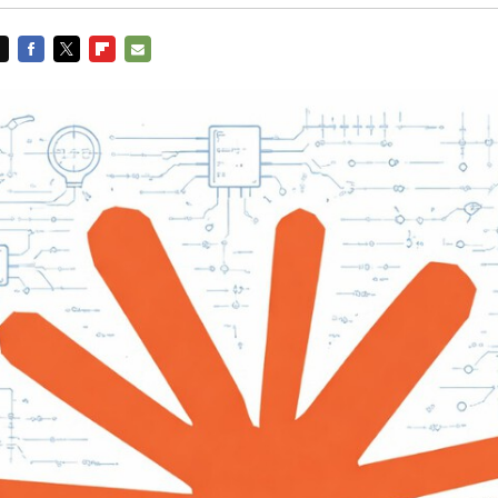
FACEBOOK
TWITTER
FLIPBOARD
E-
MAIL