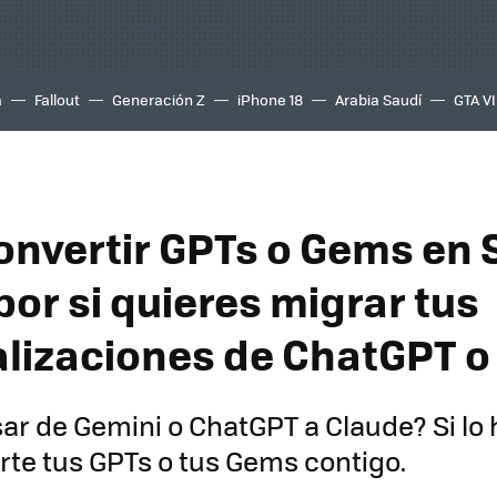
a
Fallout
Generación Z
iPhone 18
Arabia Saudí
GTA VI
nvertir GPTs o Gems en S
or si quieres migrar tus
lizaciones de ChatGPT o
sar de Gemini o ChatGPT a Claude? Si lo 
rte tus GPTs o tus Gems contigo.