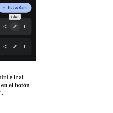
ni e ir al
 en el botón
l.