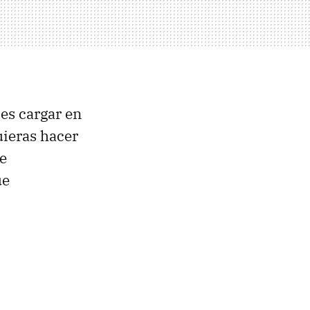
es cargar en
uieras hacer
e
ue