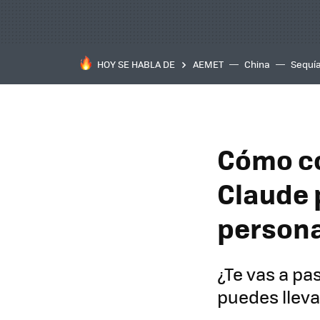
HOY SE HABLA DE
AEMET
China
Sequí
Cómo co
Claude p
persona
¿Te vas a pa
puedes lleva