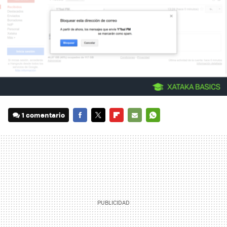
1 comentario
FACEBOOK
TWITTER
FLIPBOARD
E-
WHATSAPP
MAIL