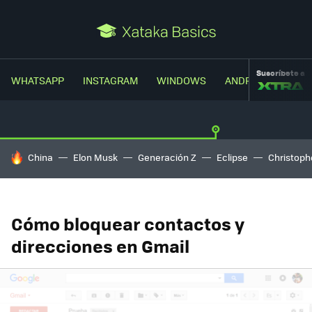
Suscríbete a
WHATSAPP
INSTAGRAM
WINDOWS
ANDROID
TRUC
HOY SE HABLA DE
China
Elon Musk
Generación Z
Eclipse
Christoph
Cómo bloquear contactos y
direcciones en Gmail