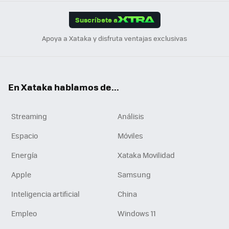
App
ok
e
am
m
rd
edI
ok
Suscríbete a
n
Apoya a Xataka y disfruta ventajas exclusivas
En Xataka hablamos de...
Streaming
Análisis
Espacio
Móviles
Energía
Xataka Movilidad
Apple
Samsung
Inteligencia artificial
China
Empleo
Windows 11