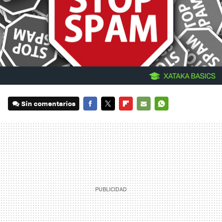
Sin comentarios
FACEBOOK
TWITTER
FLIPBOARD
E-
WHATSAPP
MAIL