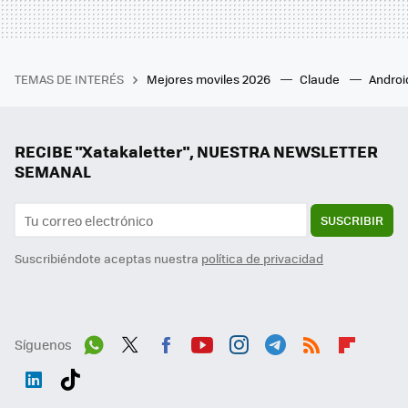
TEMAS DE INTERÉS
Mejores moviles 2026
Claude
Androi
RECIBE "Xatakaletter", NUESTRA NEWSLETTER
SEMANAL
SUSCRIBIR
Suscribiéndote aceptas nuestra
política de privacidad
Síguenos
Wh
Twit
Fac
You
Inst
Tele
RSS
Flip
ats
ter
ebo
tub
agr
gra
boa
Link
Tikt