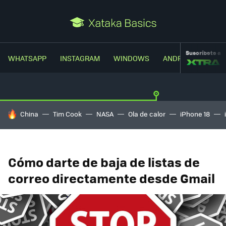
Suscríbete a
WHATSAPP
INSTAGRAM
WINDOWS
ANDROID
TRUC
HOY SE HABLA DE
China
Tim Cook
NASA
Ola de calor
iPhone 18
Cómo darte de baja de listas de
correo directamente desde Gmail