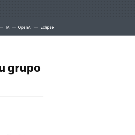
IA
OpenAI
Eclipse
tu grupo