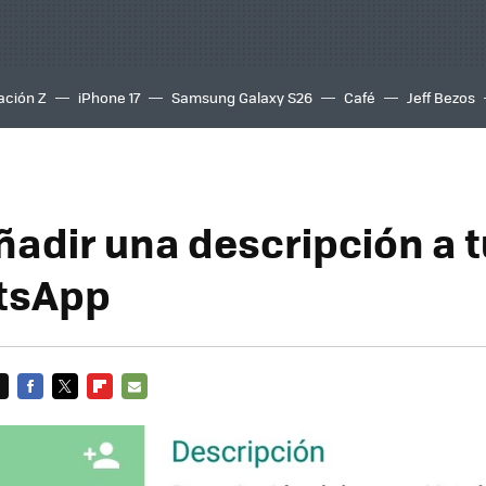
ación Z
iPhone 17
Samsung Galaxy S26
Café
Jeff Bezos
adir una descripción a 
tsApp
FACEBOOK
TWITTER
FLIPBOARD
E-
MAIL