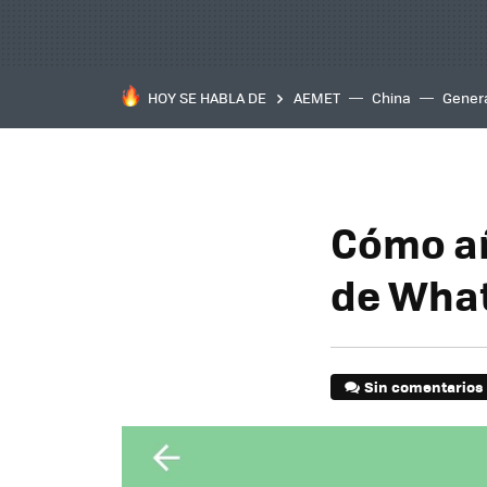
HOY SE HABLA DE
AEMET
China
Gener
Cómo añ
de Wha
Sin comentarios