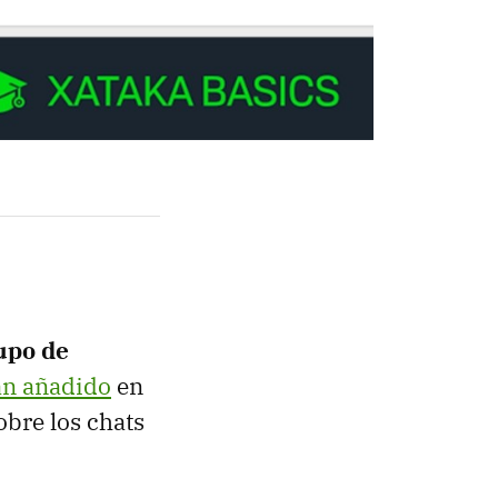
upo de
an añadido
en
obre los chats