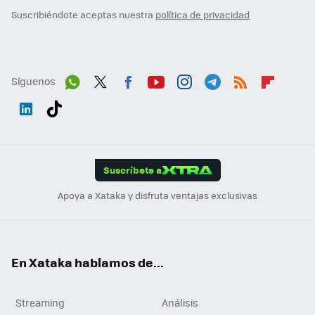
Suscribiéndote aceptas nuestra
política de privacidad
Síguenos
Wh
Twit
Fac
You
Inst
Tele
RSS
Flip
ats
ter
ebo
tub
agr
gra
boa
Link
Tikt
App
ok
e
am
m
rd
edI
ok
Suscríbete a
n
Apoya a Xataka y disfruta ventajas exclusivas
En Xataka hablamos de...
Streaming
Análisis