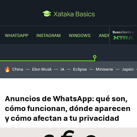
Suscríbete a
WHATSAPP
INSTAGRAM
WINDOWS
ANDROID
TRUC
HOY SE HABLA DE
China
Elon Musk
IA
Eclipse
Miniserie
Japón
Anuncios de WhatsApp: qué son,
cómo funcionan, dónde aparecen
y cómo afectan a tu privacidad