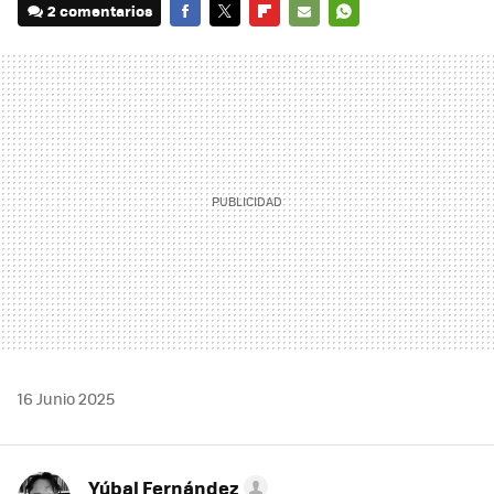
2 comentarios
FACEBOOK
TWITTER
FLIPBOARD
E-
WHATSAPP
MAIL
16 Junio 2025
Yúbal Fernández