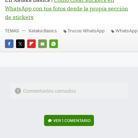
WhatsApp con tus fotos desde la propia sección
de stickers
TEMAS
Xataka Basics
Trucos WhatsApp
WhatsApp
FACEBOOK
TWITTER
FLIPBOARD
E-
WHATSAPP
MAIL
Comentarios cerrados
VER
1 COMENTARIO