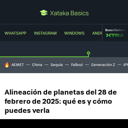
Suscríbete a
WHATSAPP
INSTAGRAM
WINDOWS
ANDROID
TRUC
HOY SE HABLA DE
AEMET
China
Sequía
Fallout
Generación Z
iP
Alineación de planetas del 28 de
febrero de 2025: qué es y cómo
puedes verla