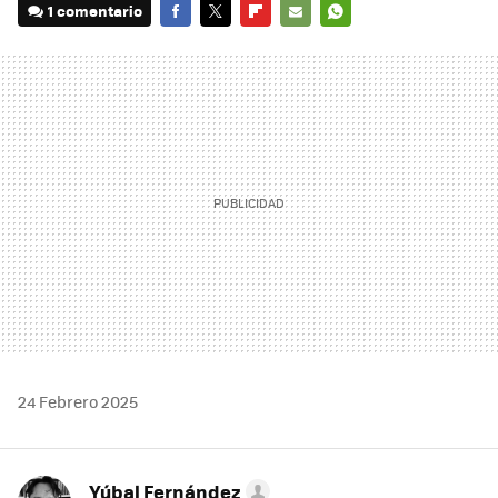
1 comentario
FACEBOOK
TWITTER
FLIPBOARD
E-
WHATSAPP
MAIL
24 Febrero 2025
Yúbal Fernández