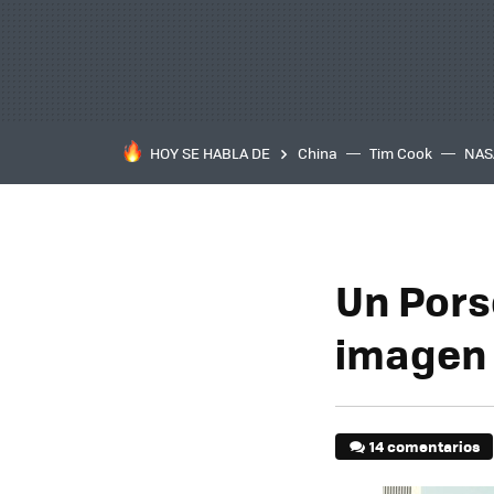
HOY SE HABLA DE
China
Tim Cook
NAS
Un Pors
imagen 
14 comentarios