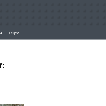
IA
Eclipse
r: