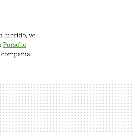
 híbrido, ve
vo
Porsche
a compañía.