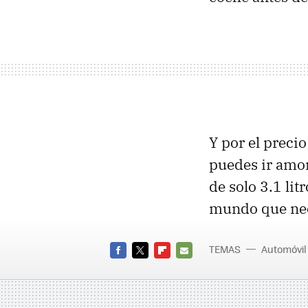
Y por el preci
puedes ir amor
de solo 3.1 lit
mundo que nec
TEMAS
Automóvil
FACEBOOK
TWITTER
FLIPBOARD
E-
MAIL