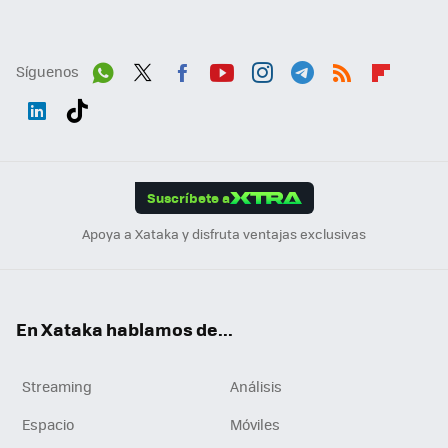
Síguenos
Wh
Twit
Fac
You
Inst
Tele
RSS
Flip
ats
ter
ebo
tub
agr
gra
boa
Link
Tikt
App
ok
e
am
m
rd
edI
ok
Suscríbete a
n
Apoya a Xataka y disfruta ventajas exclusivas
En Xataka hablamos de...
Streaming
Análisis
Espacio
Móviles