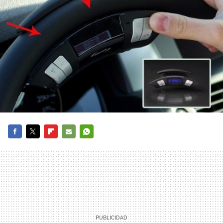
FACEBOOK
TWITTER
FLIPBOARD
E-
WHATSAPP
MAIL