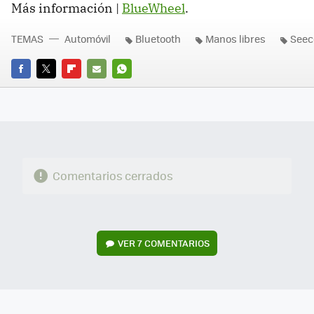
Más información |
BlueWheel
.
TEMAS
Automóvil
Bluetooth
Manos libres
Seec
FACEBOOK
TWITTER
FLIPBOARD
E-
WHATSAPP
MAIL
Comentarios cerrados
VER
7 COMENTARIOS