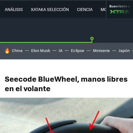
Suscríbete a
ANÁLISIS
XATAKA SELECCIÓN
CIENCIA
MOVILIDAD
HOY SE HABLA DE
China
Elon Musk
IA
Eclipse
Miniserie
Japón
Seecode BlueWheel, manos libres
en el volante