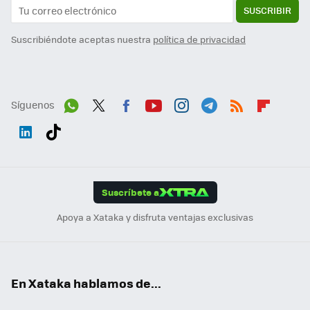
SUSCRIBIR
Suscribiéndote aceptas nuestra
política de privacidad
Síguenos
Wh
Twit
Fac
You
Inst
Tele
RSS
Flip
ats
ter
ebo
tub
agr
gra
boa
Link
Tikt
App
ok
e
am
m
rd
edI
ok
Suscríbete a
n
Apoya a Xataka y disfruta ventajas exclusivas
En Xataka hablamos de...