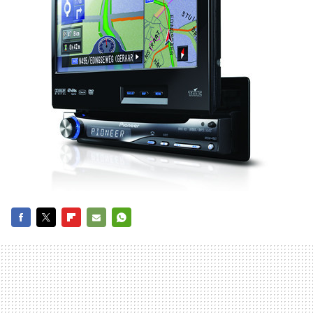
FACEBOOK
TWITTER
FLIPBOARD
E-
WHATSAPP
MAIL