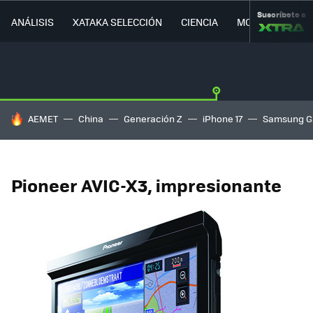
Suscríbete a
ANÁLISIS
XATAKA SELECCIÓN
CIENCIA
MOVILIDAD
HOY SE HABLA DE
AEMET
China
Generación Z
iPhone 17
Samsung G
Pioneer AVIC-X3, impresionante