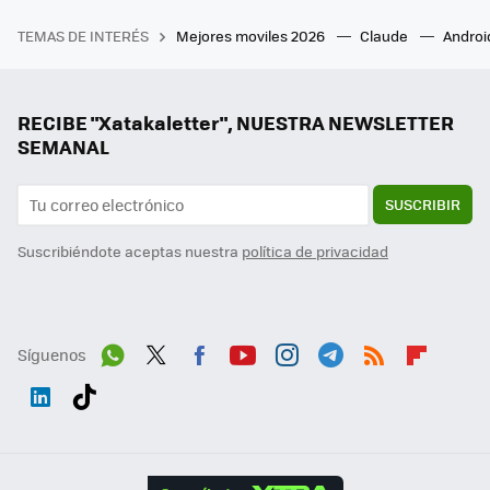
TEMAS DE INTERÉS
Mejores moviles 2026
Claude
Androi
RECIBE "Xatakaletter", NUESTRA NEWSLETTER
SEMANAL
SUSCRIBIR
Suscribiéndote aceptas nuestra
política de privacidad
Síguenos
Wh
Twit
Fac
You
Inst
Tele
RSS
Flip
ats
ter
ebo
tub
agr
gra
boa
Link
Tikt
App
ok
e
am
m
rd
edI
ok