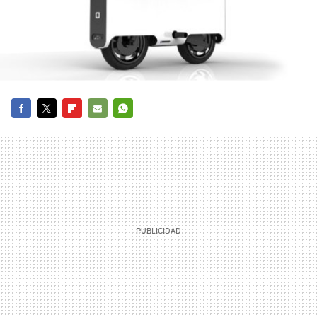
FACEBOOK
TWITTER
FLIPBOARD
E-
WHATSAPP
MAIL