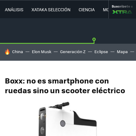
Suscríbete a
ANÁLISIS
XATAKA SELECCIÓN
CIENCIA
MOVILIDAD
HOY SE HABLA DE
China
Elon Musk
Generación Z
Eclipse
Mapa
Boxx: no es smartphone con
ruedas sino un scooter eléctrico