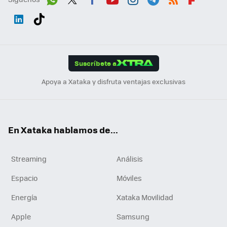
Wh
Twit
Fac
You
Inst
Tele
RSS
Flip
ats
ter
ebo
tub
agr
gra
boa
Link
Tikt
App
ok
e
am
m
rd
edI
ok
Suscríbete a
n
Apoya a Xataka y disfruta ventajas exclusivas
En Xataka hablamos de...
Streaming
Análisis
Espacio
Móviles
Energía
Xataka Movilidad
Apple
Samsung