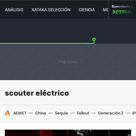
Suscríbete a
ANÁLISIS
XATAKA SELECCIÓN
CIENCIA
MOVILIDAD
scouter eléctrico
HOY SE HABLA DE
AEMET
China
Sequía
Fallout
Generación Z
i