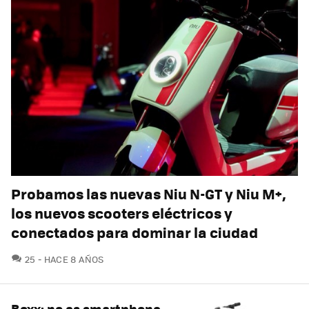
Probamos las nuevas Niu N-GT y Niu M+,
los nuevos scooters eléctricos y
conectados para dominar la ciudad
COMENTARIOS
25
HACE 8 AÑOS
Boxx: no es smartphone