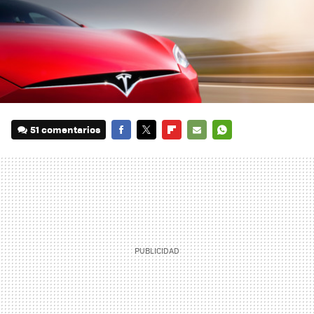
51 comentarios
FACEBOOK
TWITTER
FLIPBOARD
E-
WHATSAPP
MAIL