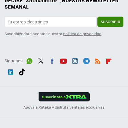
RECIBE "Xatakaletter", NUESTRA NEWSLETTER
SEMANAL
SUSCRIBIR
Suscribiéndote aceptas nuestra
política de privacidad
Síguenos
Wh
Twit
Fac
You
Inst
Tele
RSS
Flip
ats
ter
ebo
tub
agr
gra
boa
Link
Tikt
App
ok
e
am
m
rd
edI
ok
Suscríbete a
n
Apoya a Xataka y disfruta ventajas exclusivas