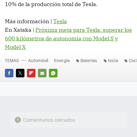
10% de la producción total de Tesla.
Más información |
Tesla
En Xataka |
Próxima meta para Tesla: superar los
600 kilómetros de autonomía con Model S y
Model X
TEMAS
Automóvil
Energía
Baterías
tesla
Coc
FACEBOOK
TWITTER
FLIPBOARD
E-
WHATSAPP
MAIL
Comentarios cerrados