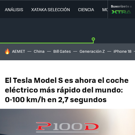
Suscríbete a
ANÁLISIS
XATAKA SELECCIÓN
CIENCIA
MOVILIDAD
HOY SE HABLA DE
AEMET
China
Bill Gates
Generación Z
iPhone 18
El Tesla Model S es ahora el coche
eléctrico más rápido del mundo:
0-100 km/h en 2,7 segundos