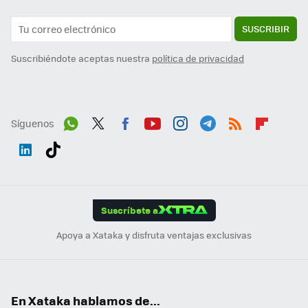
SUSCRIBIR
Suscribiéndote aceptas nuestra
política de privacidad
Síguenos
Wh
Twit
Fac
You
Inst
Tele
RSS
Flip
ats
ter
ebo
tub
agr
gra
boa
Link
Tikt
App
ok
e
am
m
rd
edI
ok
Suscríbete a
n
Apoya a Xataka y disfruta ventajas exclusivas
En Xataka hablamos de...