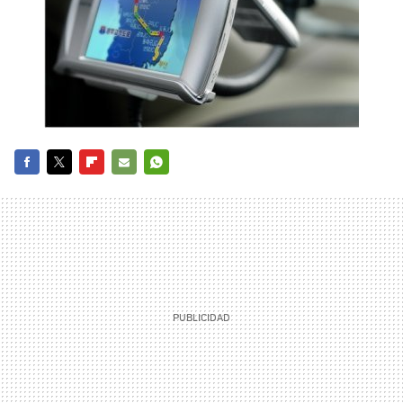
FACEBOOK
TWITTER
FLIPBOARD
E-
WHATSAPP
MAIL