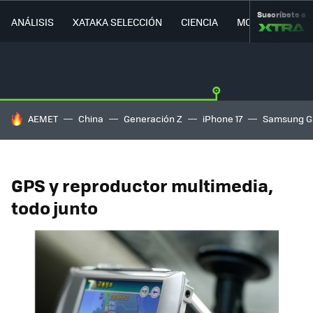
Suscríbete a
ANÁLISIS
XATAKA SELECCIÓN
CIENCIA
MOVILIDAD
HOY SE HABLA DE
AEMET
China
Generación Z
iPhone 17
Samsung G
GPS y reproductor multimedia,
todo junto