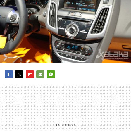
FACEBOOK
TWITTER
FLIPBOARD
E-
WHATSAPP
MAIL