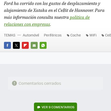
Ford ha corrido con los gastos de desplazamiento y
alojamiento de Xataka en el CeBit de Hannover. Para
más información consulta nuestra
política de
relaciones con empresas
.
TEMAS
Automóvil
Periféricos
Coche
WiFi
CeB
FACEBOOK
TWITTER
FLIPBOARD
E-
WHATSAPP
MAIL
Comentarios cerrados
VER
9 COMENTARIOS