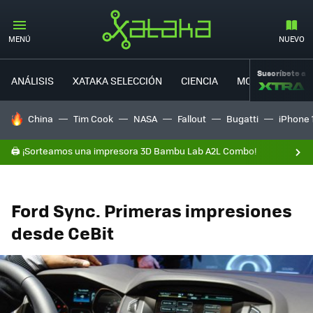
MENÚ
NUEVO
Suscríbete a
ANÁLISIS
XATAKA SELECCIÓN
CIENCIA
MOVILIDAD
HOY SE HABLA DE
China
Tim Cook
NASA
Fallout
Bugatti
iPhone 
🖨️ ¡Sorteamos una impresora 3D Bambu Lab A2L Combo!
Ford Sync. Primeras impresiones
desde CeBit