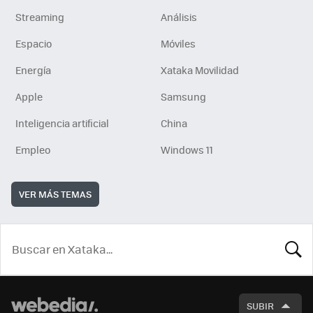
Streaming
Análisis
Espacio
Móviles
Energía
Xataka Movilidad
Apple
Samsung
Inteligencia artificial
China
Empleo
Windows 11
VER MÁS TEMAS
BUSCA
SUBIR