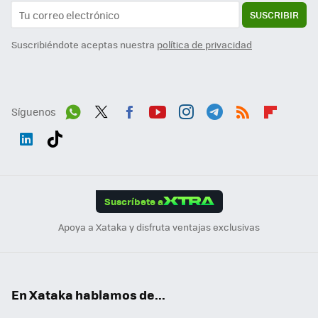
SUSCRIBIR
Suscribiéndote aceptas nuestra
política de privacidad
Síguenos
Wh
Twit
Fac
You
Inst
Tele
RSS
Flip
ats
ter
ebo
tub
agr
gra
boa
Link
Tikt
App
ok
e
am
m
rd
edI
ok
Suscríbete a
n
Apoya a Xataka y disfruta ventajas exclusivas
En Xataka hablamos de...