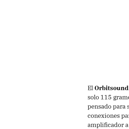
El
Orbitsound
solo 115 gram
pensado para s
conexiones par
amplificador a