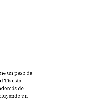
ene un peso de
d T6
está
 además de
ncluyendo un