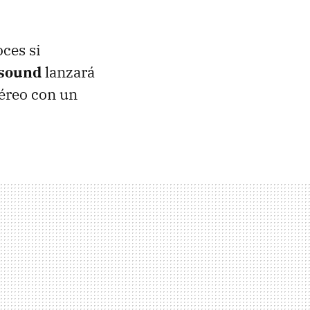
ces si
tsound
lanzará
téreo con un