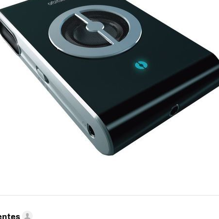
entes