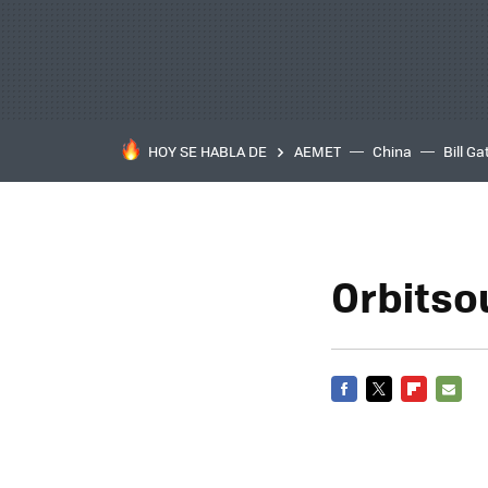
HOY SE HABLA DE
AEMET
China
Bill Ga
Orbits
FACEBOOK
TWITTER
FLIPBOARD
E-
MAIL