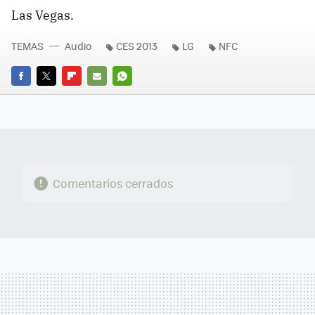
Las Vegas.
TEMAS
Audio
CES 2013
LG
NFC
FACEBOOK
TWITTER
FLIPBOARD
E-
WHATSAPP
MAIL
Comentarios cerrados