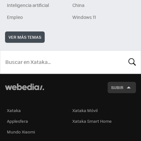
Inteligencia artificial
China
Empleo
Windows 11
VER MÁS TEMAS
BUSCA
SUBIR
Xataka
Xataka Móvil
Applesfera
Xataka Smart Home
Mundo Xiaomi