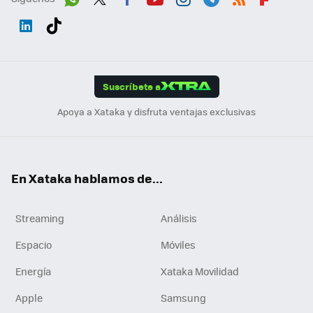
Wh
Twit
Fac
You
Inst
Tele
RSS
Flip
ats
ter
ebo
tub
agr
gra
boa
Link
Tikt
App
ok
e
am
m
rd
edI
ok
Suscríbete a
n
Apoya a Xataka y disfruta ventajas exclusivas
En Xataka hablamos de...
Streaming
Análisis
Espacio
Móviles
Energía
Xataka Movilidad
Apple
Samsung