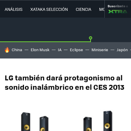
Suscríbete a
ANÁLISIS
XATAKA SELECCIÓN
CIENCIA
MOVILIDAD
HOY SE HABLA DE
China
Elon Musk
IA
Eclipse
Miniserie
Japón
LG también dará protagonismo al
sonido inalámbrico en el CES 2013