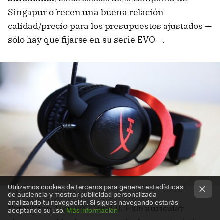
Singapur ofrecen una buena relación
calidad/precio para los presupuestos ajustados —
sólo hay que fijarse en su serie EVO—.
Utilizamos cookies de terceros para generar estadísticas
de audiencia y mostrar publicidad personalizada
analizando tu navegación. Si sigues navegando estarás
Por último,
HyperX Cloud II
. Este auricular
aceptando su uso.
Más información