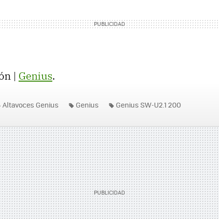
ón |
Genius
.
Altavoces Genius
Genius
Genius SW-U2.1 200