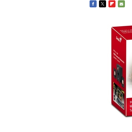
FACEBOOK
TWITTER
FLIPBOARD
E-
MAIL