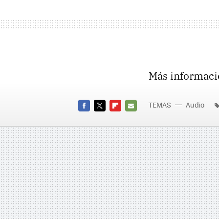
Más informaci
TEMAS
Audio
FACEBOOK
TWITTER
FLIPBOARD
E-
MAIL