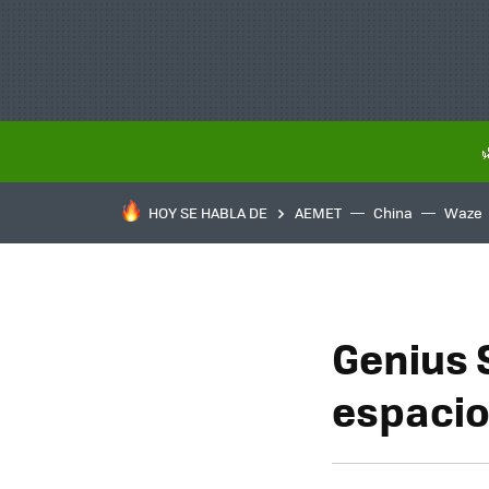
HOY SE HABLA DE
AEMET
China
Waze
Genius 
espacio