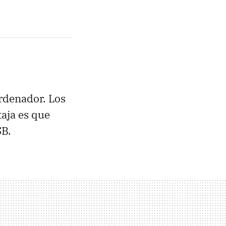
rdenador. Los
aja es que
SB
.