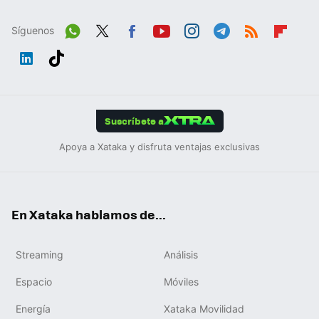
Síguenos
Wh
Twit
Fac
You
Inst
Tele
RSS
Flip
ats
ter
ebo
tub
agr
gra
boa
Link
Tikt
App
ok
e
am
m
rd
edIn
ok
Suscríbete a
Apoya a Xataka y disfruta ventajas exclusivas
En Xataka hablamos de...
Streaming
Análisis
Espacio
Móviles
Energía
Xataka Movilidad