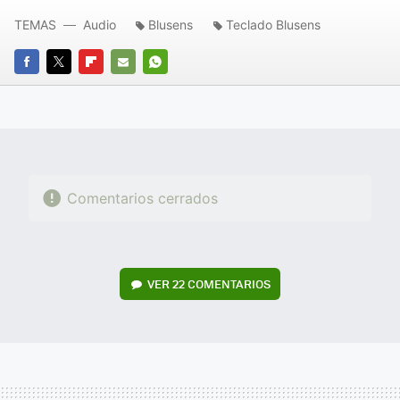
TEMAS
Audio
Blusens
Teclado Blusens
FACEBOOK
TWITTER
FLIPBOARD
E-
WHATSAPP
MAIL
Comentarios cerrados
VER
22 COMENTARIOS