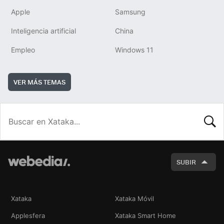
Apple
Samsung
Inteligencia artificial
China
Empleo
Windows 11
VER MÁS TEMAS
BUSCA
SUBIR
Xataka
Xataka Móvil
Applesfera
Xataka Smart Home