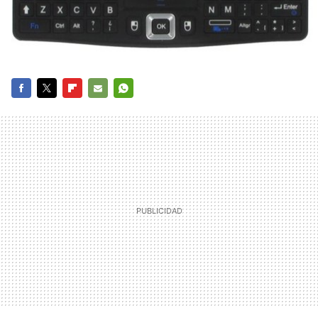
FACEBOOK
TWITTER
FLIPBOARD
E-
WHATSAPP
MAIL