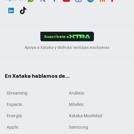
Wh
Twit
Fac
You
Inst
Tele
RSS
Flip
ats
ter
ebo
tub
agr
gra
boa
Link
Tikt
App
ok
e
am
m
rd
edI
ok
Suscríbete a
n
Apoya a Xataka y disfruta ventajas exclusivas
En Xataka hablamos de...
Streaming
Análisis
Espacio
Móviles
Energía
Xataka Movilidad
Apple
Samsung