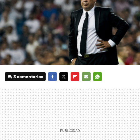
3 comentarios
FACEBOOK
TWITTER
FLIPBOARD
E-
WHATSAPP
MAIL