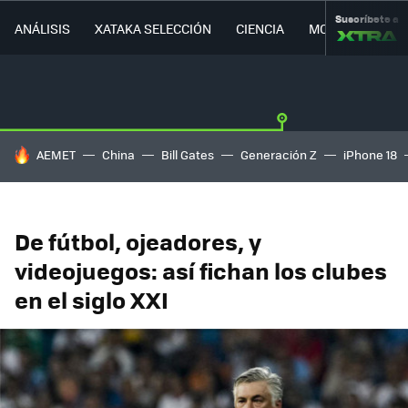
Suscríbete a
ANÁLISIS
XATAKA SELECCIÓN
CIENCIA
MOVILIDAD
HOY SE HABLA DE
AEMET
China
Bill Gates
Generación Z
iPhone 18
De fútbol, ojeadores, y
videojuegos: así fichan los clubes
en el siglo XXI