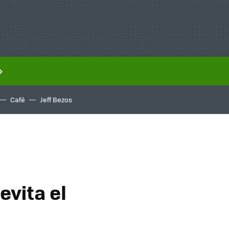
Café
Jeff Bezos
evita el