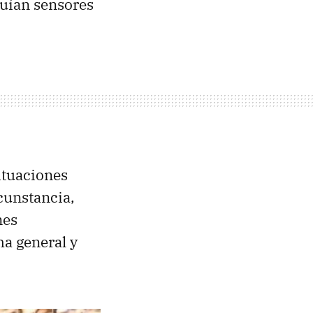
luían sensores
ituaciones
cunstancia,
nes
ma general y