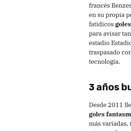
francés Benzem
en su propia p
fatídicos
gole
para avisar tan
estadio Estadio
traspasado com
tecnología.
3 años b
Desde 2011 lle
goles fantas
más variadas, 