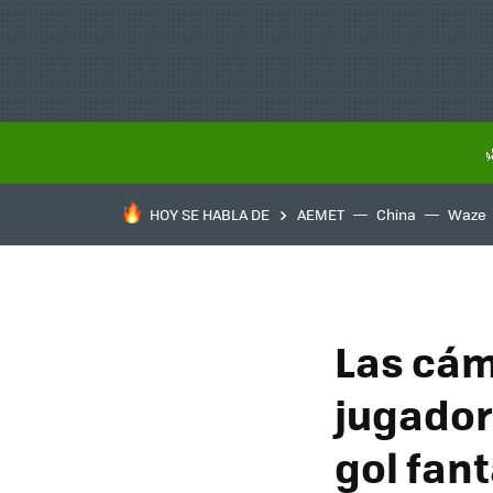
HOY SE HABLA DE
AEMET
China
Waze
Las cáma
jugador:
gol fan