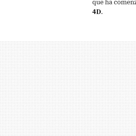
que ha comenza
4D
.