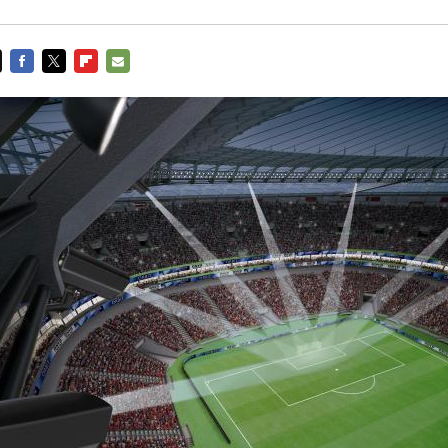
FACEBOOK
TWITTER
FLIPBOARD
E-
MAIL