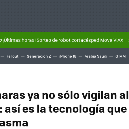
🌿¡Últimas horas! Sorteo de robot cortacésped Mova ViAX
Fallout
Generación Z
iPhone 18
Arabia Saudí
GTA VI
ras ya no sólo vigilan al
 así es la tecnología que 
tasma