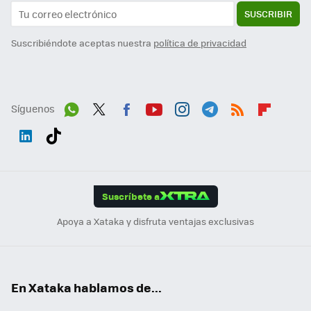
SUSCRIBIR
Suscribiéndote aceptas nuestra
política de privacidad
Síguenos
Wh
Twit
Fac
You
Inst
Tele
RSS
Flip
ats
ter
ebo
tub
agr
gra
boa
Link
Tikt
App
ok
e
am
m
rd
edI
ok
Suscríbete a
n
Apoya a Xataka y disfruta ventajas exclusivas
En Xataka hablamos de...