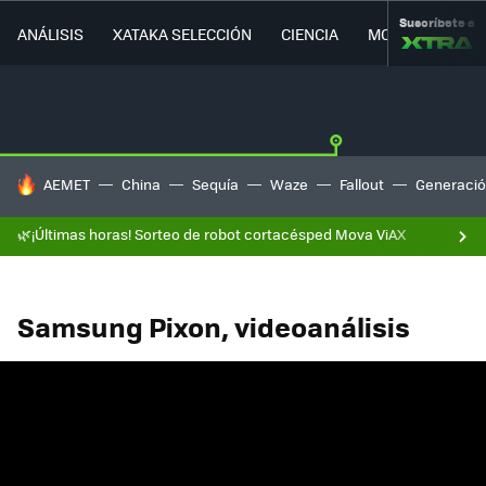
Suscríbete a
ANÁLISIS
XATAKA SELECCIÓN
CIENCIA
MOVILIDAD
HOY SE HABLA DE
AEMET
China
Sequía
Waze
Fallout
Generació
🌿¡Últimas horas! Sorteo de robot cortacésped Mova ViAX
Samsung Pixon, videoanálisis