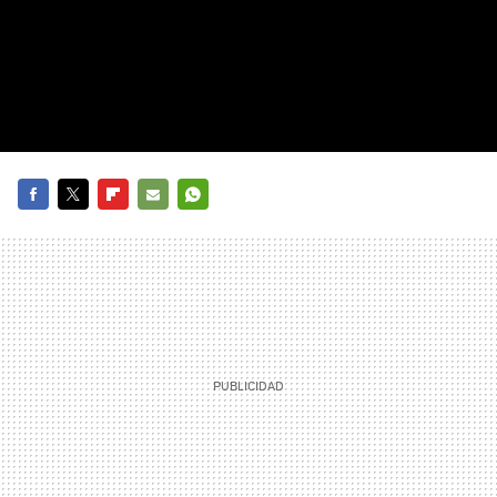
FACEBOOK
TWITTER
FLIPBOARD
E-
WHATSAPP
MAIL