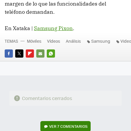
margen de lo que las funcionalidades del
teléfono demandan.
En Xataka |
Samsung Pixon
.
TEMAS
Móviles
Vídeos
Análisis
Samsung
Video
FACEBOOK
TWITTER
FLIPBOARD
E-
WHATSAPP
MAIL
Comentarios cerrados
VER
7 COMENTARIOS