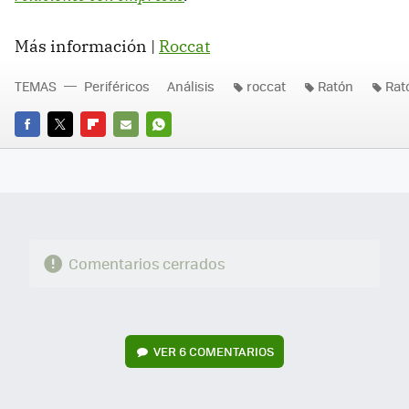
Más información |
Roccat
TEMAS
Periféricos
Análisis
roccat
Ratón
Rat
FACEBOOK
TWITTER
FLIPBOARD
E-
WHATSAPP
MAIL
Comentarios cerrados
VER
6 COMENTARIOS