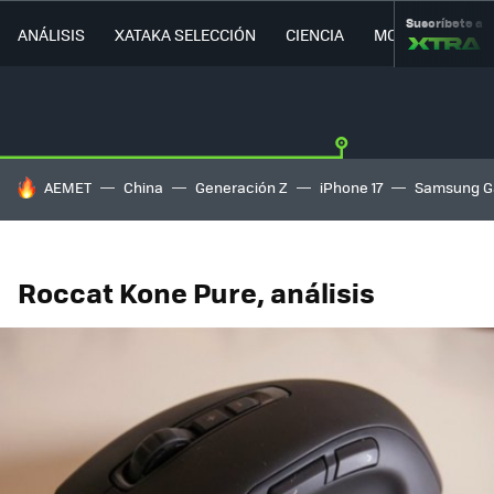
Suscríbete a
ANÁLISIS
XATAKA SELECCIÓN
CIENCIA
MOVILIDAD
HOY SE HABLA DE
AEMET
China
Generación Z
iPhone 17
Samsung G
Roccat Kone Pure, análisis