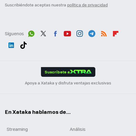
Suscribiéndote aceptas nuestra
política de privacidad
Síguenos
Wh
Twit
Fac
You
Inst
Tele
RSS
Flip
ats
ter
ebo
tub
agr
gra
boa
Link
Tikt
App
ok
e
am
m
rd
edI
ok
Suscríbete a
n
Apoya a Xataka y disfruta ventajas exclusivas
En Xataka hablamos de...
Streaming
Análisis