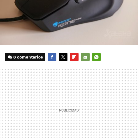
6 comentarios
FACEBOOK
TWITTER
FLIPBOARD
E-
WHATSAPP
MAIL