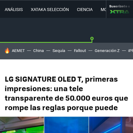
Suscríbete a
ANÁLISIS
XATAKA SELECCIÓN
CIENCIA
MOVILIDAD
HOY SE HABLA DE
AEMET
China
Sequía
Fallout
Generación Z
iP
LG SIGNATURE OLED T, primeras
impresiones: una tele
transparente de 50.000 euros que
rompe las reglas porque puede