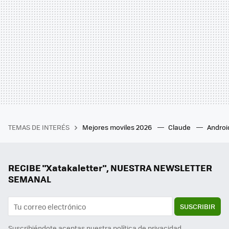
TEMAS DE INTERÉS
Mejores moviles 2026
Claude
Androi
RECIBE "Xatakaletter", NUESTRA NEWSLETTER
SEMANAL
SUSCRIBIR
Suscribiéndote aceptas nuestra
política de privacidad