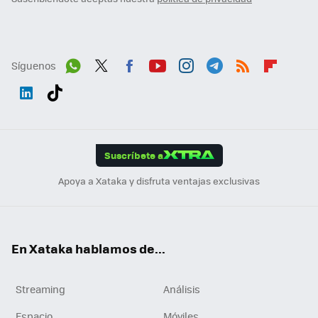
Síguenos
Wh
Twit
Fac
You
Inst
Tele
RSS
Flip
ats
ter
ebo
tub
agr
gra
boa
Link
Tikt
App
ok
e
am
m
rd
edI
ok
Suscríbete a
n
Apoya a Xataka y disfruta ventajas exclusivas
En Xataka hablamos de...
Streaming
Análisis
Espacio
Móviles