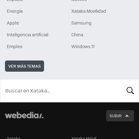
Energía
Xataka Movilidad
Apple
Samsung
Inteligencia artificial
China
Empleo
Windows 11
VER MÁS TEMAS
BUSCA
SUBIR
Xataka
Xataka Móvil