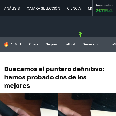
Suscríbete a
ANÁLISIS
XATAKA SELECCIÓN
CIENCIA
MOVILIDAD
HOY SE HABLA DE
AEMET
China
Sequía
Fallout
Generación Z
iP
Buscamos el puntero definitivo:
hemos probado dos de los
mejores