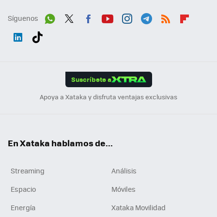
Síguenos
Wh
Twit
Fac
You
Inst
Tele
RSS
Flip
ats
ter
ebo
tub
agr
gra
boa
Link
Tikt
App
ok
e
am
m
rd
edI
ok
Suscríbete a
n
Apoya a Xataka y disfruta ventajas exclusivas
En Xataka hablamos de...
Streaming
Análisis
Espacio
Móviles
Energía
Xataka Movilidad