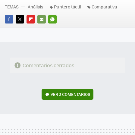
TEMAS
Análisis
Puntero táctil
Comparativa
FACEBOOK
TWITTER
FLIPBOARD
E-
WHATSAPP
MAIL
Comentarios cerrados
VER
3 COMENTARIOS