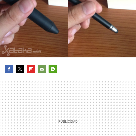
FACEBOOK
TWITTER
FLIPBOARD
E-
WHATSAPP
MAIL