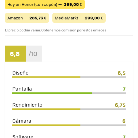
Hoy en Honor (con cupón) —
269,00
€
Amazon —
285,73
€
MediaMarkt —
299,00
€
El precio podría variar. Obtenemos comisión por estos enlaces
6,8
Diseño
6,5
Pantalla
7
Rendimiento
6,75
Cámara
6
Software
7