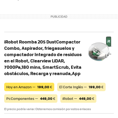
iRobot Roomba 205 DustCompactor
Combo, Aspirador, friegasuelos y
compactador Integrado de residuos
en el Robot, Clearview LiDAR,
7000Pa,180 mins, SmartScrub, Evita
obstáculos, Recarga y reanuda,App
Hoy en Amazon —
199,00
€
El Corte Inglés —
199,00
€
PcComponentes —
449,00
€
iRobot —
449,00
€
El precio podría variar. Obtenemos comisión por estos enlaces