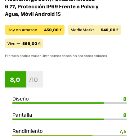
6.77, Protección IP69 Frente a Polvo y
Agua, Móvil Android 15
Hoy en Amazon —
459,00
€
MediaMarkt —
549,00
€
Vivo —
569,00
€
El precio podría variar. Obtenemos comisión por estos enlaces
8,0
Diseño
8
Pantalla
8
Rendimiento
7,5