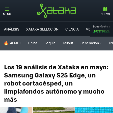
MENÚ
NUEVO
Suscríbete a
ANÁLISIS
XATAKA SELECCIÓN
CIENCIA
MOVILIDAD
HOY SE HABLA DE
AEMET
China
Sequía
Fallout
Generación Z
iP
Los 19 análisis de Xataka en mayo:
Samsung Galaxy S25 Edge, un
robot cortacésped, un
limpiafondos autónomo y mucho
más