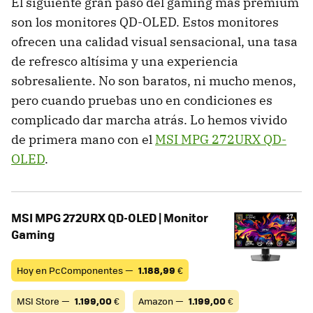
El siguiente gran paso del gaming más premium
son los monitores QD-OLED. Estos monitores
ofrecen una calidad visual sensacional, una tasa
de refresco altísima y una experiencia
sobresaliente. No son baratos, ni mucho menos,
pero cuando pruebas uno en condiciones es
complicado dar marcha atrás. Lo hemos vivido
de primera mano con el
MSI MPG 272URX QD-
OLED
.
MSI MPG 272URX QD-OLED | Monitor
Gaming
Hoy en PcComponentes —
1.188,99
€
MSI Store —
1.199,00
€
Amazon —
1.199,00
€