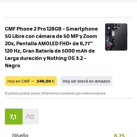
CMF Phone 2 Pro 128GB – Smartphone
5G Libre con cámara de 50 MP y Zoom
20x, Pantalla AMOLED FHD+ de 6,77"
120 Hz, Gran Batería de 5000 mAh de
Larga duración y Nothing OS 3.2 –
Negro
Hoy en CMF —
249,00
€
Hoy sin stock en Amazon
El precio podría variar. Obtenemos comisión por estos enlaces
7,1
Diseño
6,75