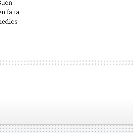
 Buen
n falta
medios