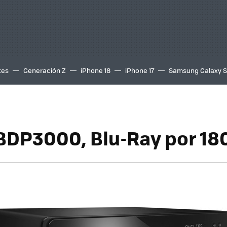
tes
Generación Z
iPhone 18
iPhone 17
Samsung Galaxy 
 BDP3000, Blu-Ray por 18