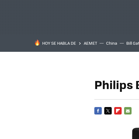
HOY SE HABLA DE
AEMET
China
Bill Ga
Philips
FACEBOOK
TWITTER
FLIPBOARD
E-
MAIL