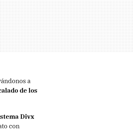
evándonos a
alado de los
istema Divx
ato con