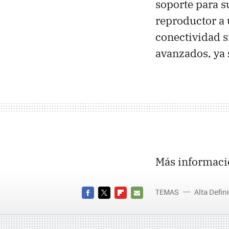
soporte para s
reproductor a 
conectividad s
avanzados, ya 
Más informaci
TEMAS
Alta Defin
FACEBOOK
TWITTER
FLIPBOARD
E-
MAIL