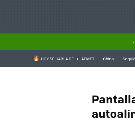
HOY SE HABLA DE
AEMET
China
Sequí
Pantall
autoali