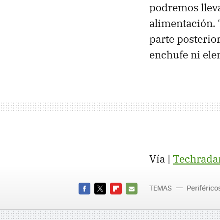
podremos lleva
alimentación.
parte posterio
enchufe ni ele
Vía |
Techrada
TEMAS
Periférico
FACEBOOK
TWITTER
FLIPBOARD
E-
MAIL