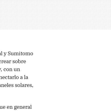
l y Sumitomo
crear sobre
y, con un
ectarlo a la
neles solares,
que en general