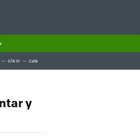
GTA VI
Café
ntar y