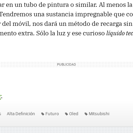
r en un tubo de pintura o similar. Al menos la
 Tendremos una sustancia impregnable que co
r del móvil, nos dará un método de recarga si
mento extra. Sólo la luz y ese curioso
líquido te
r
.
s
Alta Definición
Futuro
Oled
Mitsubishi