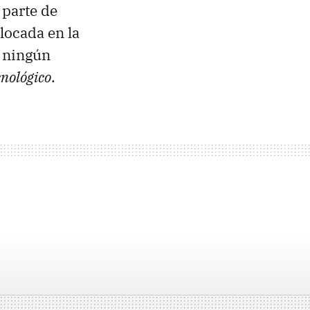
 parte de
locada en la
n ningún
cnológico
.