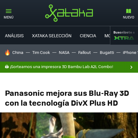
MENÚ
NUEVO
Suscríbete a
ANÁLISIS
XATAKA SELECCIÓN
CIENCIA
MOVILIDAD
HOY SE HABLA DE
China
Tim Cook
NASA
Fallout
Bugatti
iPhone 
🖨️ ¡Sorteamos una impresora 3D Bambu Lab A2L Combo!
Panasonic mejora sus Blu-Ray 3D
con la tecnología DivX Plus HD