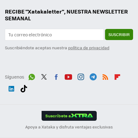
RECIBE "Xatakaletter", NUESTRA NEWSLETTER
SEMANAL
SUSCRIBIR
Suscribiéndote aceptas nuestra
política de privacidad
Síguenos
Wh
Twit
Fac
You
Inst
Tele
RSS
Flip
ats
ter
ebo
tub
agr
gra
boa
Link
Tikt
App
ok
e
am
m
rd
edI
ok
Suscríbete a
n
Apoya a Xataka y disfruta ventajas exclusivas