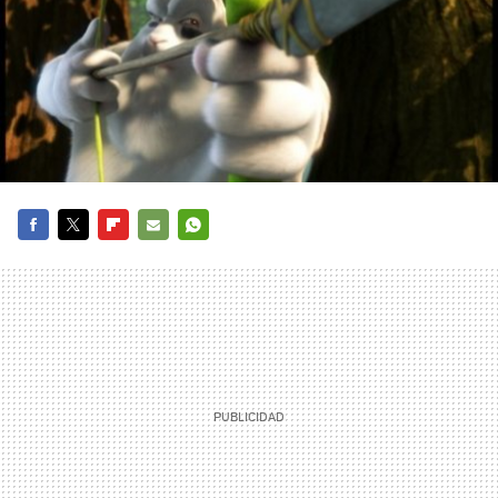
FACEBOOK
TWITTER
FLIPBOARD
E-
WHATSAPP
MAIL