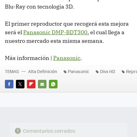
Blu-Ray con tecnología 3D.
El primer reproductor que recogerá esta mejora
será el
Panasonic DMP-BDT300
, el cual llega a
nuestro mercado esta misma semana.
Más información |
Panasonic
.
TEMAS
Alta Definición
Panasonic
Divx HD
Repr
FACEBOOK
TWITTER
FLIPBOARD
E-
WHATSAPP
MAIL
Comentarios cerrados