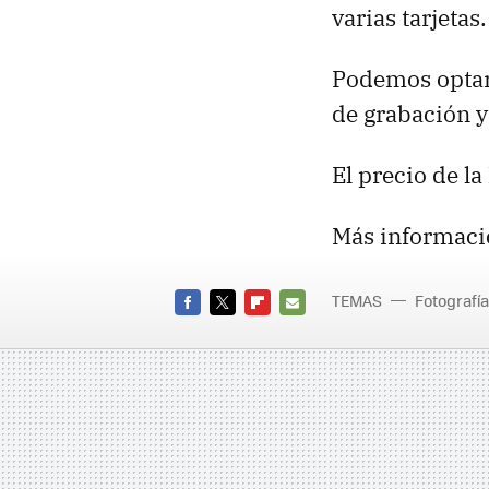
varias tarjetas.
Podemos optar
de grabación y
El precio de la
Más informaci
TEMAS
Fotografía
FACEBOOK
TWITTER
FLIPBOARD
E-
MAIL