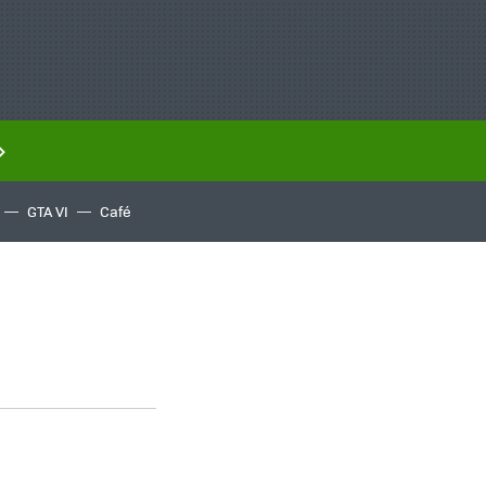
GTA VI
Café