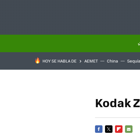
HOY SE HABLA DE
AEMET
China
Sequí
Kodak Z
FACEBOOK
TWITTER
FLIPBOARD
E-