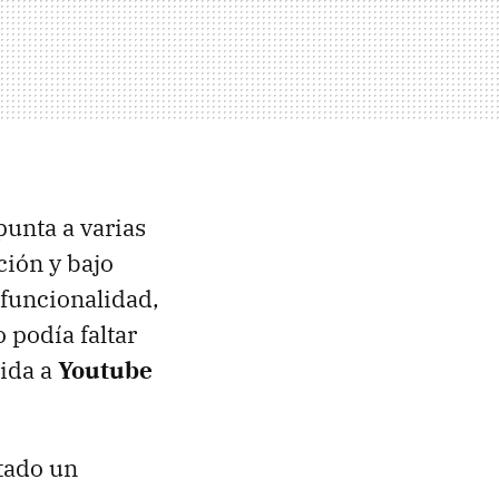
unta a varias
ción y bajo
funcionalidad,
o podía faltar
bida a
Youtube
tado un