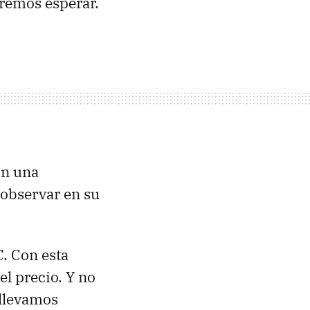
eremos esperar.
on una
 observar en su
C
. Con esta
l precio. Y no
 llevamos