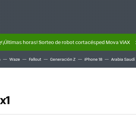
🌿¡Últimas horas! Sorteo de robot cortacésped Mova ViAX
a
Waze
Fallout
Generación Z
iPhone 18
Arabia Saudí
x1