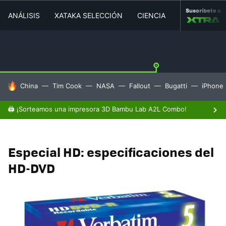
Suscríbete a
ANÁLISIS
XATAKA SELECCIÓN
CIENCIA
MOVILIDAD
HOY SE HABLA DE
China
Tim Cook
NASA
Fallout
Bugatti
iPhone 
🖨️ ¡Sorteamos una impresora 3D Bambu Lab A2L Combo!
Especial HD: especificaciones del
HD-DVD