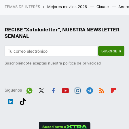
TEMAS DE INTERÉS
Mejores moviles 2026
Claude
Andro
RECIBE "Xatakaletter", NUESTRA NEWSLETTER
SEMANAL
SUSCRIBIR
Suscribiéndote aceptas nuestra
política de privacidad
Síguenos
Wh
Twit
Fac
You
Inst
Tele
RSS
Flip
ats
ter
ebo
tub
agr
gra
boa
Link
Tikt
App
ok
e
am
m
rd
edIn
ok
Suscríbete a