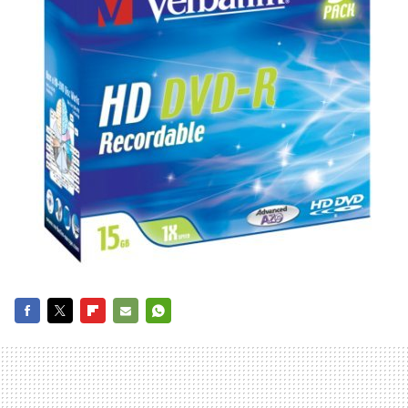
FACEBOOK
TWITTER
FLIPBOARD
E-
WHATSAPP
MAIL