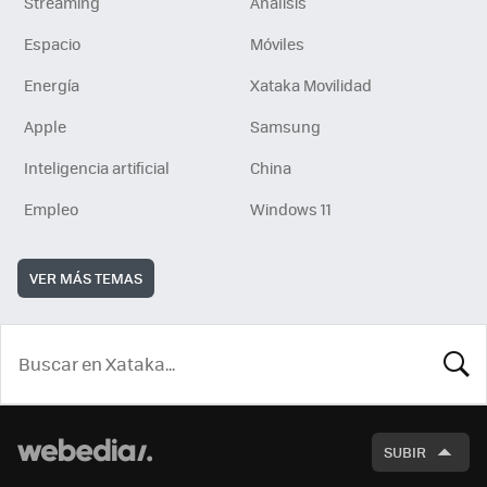
Streaming
Análisis
Espacio
Móviles
Energía
Xataka Movilidad
Apple
Samsung
Inteligencia artificial
China
Empleo
Windows 11
VER MÁS TEMAS
BUSCA
SUBIR