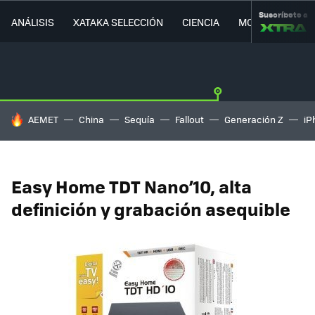
Suscríbete a
ANÁLISIS
XATAKA SELECCIÓN
CIENCIA
MOVILIDAD
HOY SE HABLA DE
AEMET
China
Sequía
Fallout
Generación Z
iP
Easy Home TDT Nano’10, alta
definición y grabación asequible