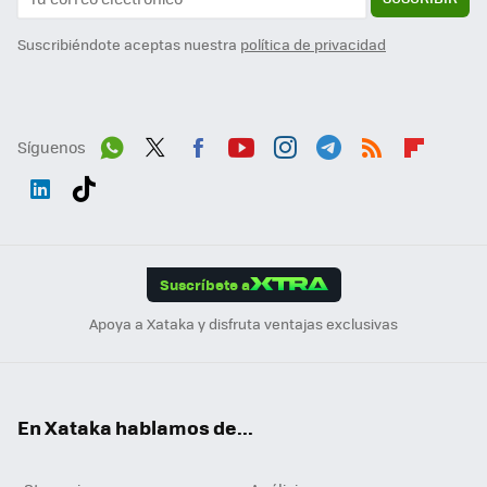
Suscribiéndote aceptas nuestra
política de privacidad
Síguenos
Wh
Twit
Fac
You
Inst
Tele
RSS
Flip
ats
ter
ebo
tub
agr
gra
boa
Link
Tikt
App
ok
e
am
m
rd
edI
ok
Suscríbete a
n
Apoya a Xataka y disfruta ventajas exclusivas
En Xataka hablamos de...