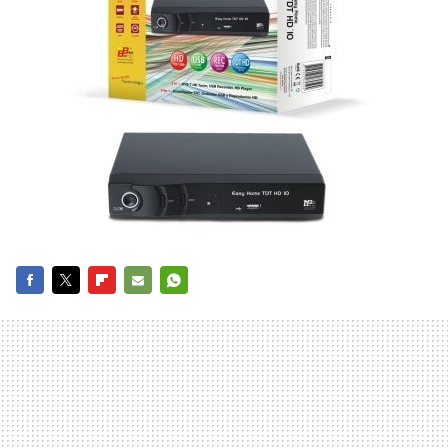
FACEBOOK
TWITTER
FLIPBOARD
E-
WHATSAPP
MAIL