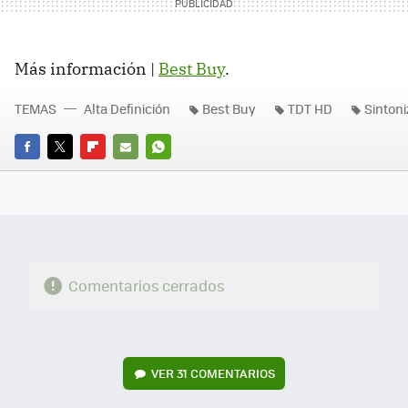
Más información |
Best Buy
.
TEMAS
Alta Definición
Best Buy
TDT HD
Sinton
FACEBOOK
TWITTER
FLIPBOARD
E-
WHATSAPP
MAIL
Comentarios cerrados
VER
31 COMENTARIOS