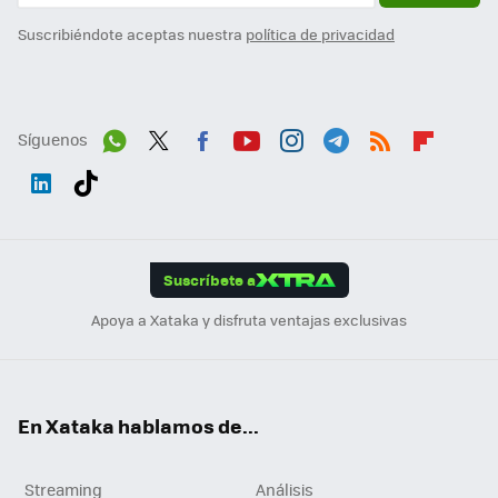
Suscribiéndote aceptas nuestra
política de privacidad
Síguenos
Wh
Twit
Fac
You
Inst
Tele
RSS
Flip
ats
ter
ebo
tub
agr
gra
boa
Link
Tikt
App
ok
e
am
m
rd
edI
ok
Suscríbete a
n
Apoya a Xataka y disfruta ventajas exclusivas
En Xataka hablamos de...
Streaming
Análisis