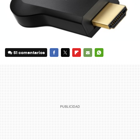
51 comentarios
FACEBOOK
TWITTER
FLIPBOARD
E-
WHATSAPP
MAIL