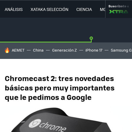
Suscríbete a
ANÁLISIS
XATAKA SELECCIÓN
CIENCIA
MOVILIDAD
HOY SE HABLA DE
AEMET
China
Generación Z
iPhone 17
Samsung G
Chromecast 2: tres novedades
básicas pero muy importantes
que le pedimos a Google