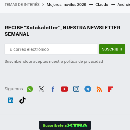
TEMAS DE INTERÉS
Mejores moviles 2026
Claude
Androi
RECIBE "Xatakaletter", NUESTRA NEWSLETTER
SEMANAL
SUSCRIBIR
Suscribiéndote aceptas nuestra
política de privacidad
Síguenos
Wh
Twit
Fac
You
Inst
Tele
RSS
Flip
ats
ter
ebo
tub
agr
gra
boa
Link
Tikt
App
ok
e
am
m
rd
edI
ok
Suscríbete a
n