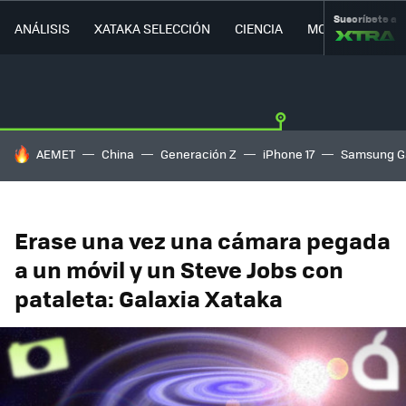
Suscríbete a
ANÁLISIS
XATAKA SELECCIÓN
CIENCIA
MOVILIDAD
HOY SE HABLA DE
AEMET
China
Generación Z
iPhone 17
Samsung G
Erase una vez una cámara pegada
a un móvil y un Steve Jobs con
pataleta: Galaxia Xataka