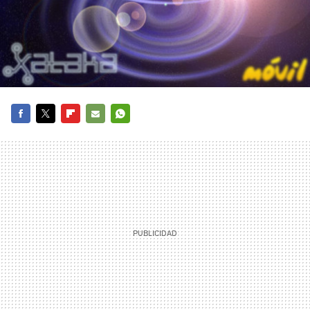
FACEBOOK
TWITTER
FLIPBOARD
E-
WHATSAPP
MAIL