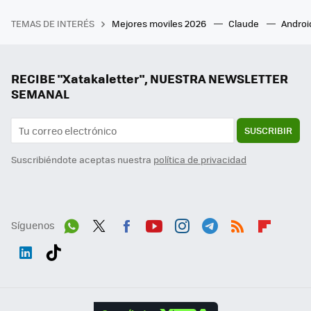
TEMAS DE INTERÉS
Mejores moviles 2026
Claude
Androi
RECIBE "Xatakaletter", NUESTRA NEWSLETTER
SEMANAL
SUSCRIBIR
Suscribiéndote aceptas nuestra
política de privacidad
Síguenos
Wh
Twit
Fac
You
Inst
Tele
RSS
Flip
ats
ter
ebo
tub
agr
gra
boa
Link
Tikt
App
ok
e
am
m
rd
edI
ok