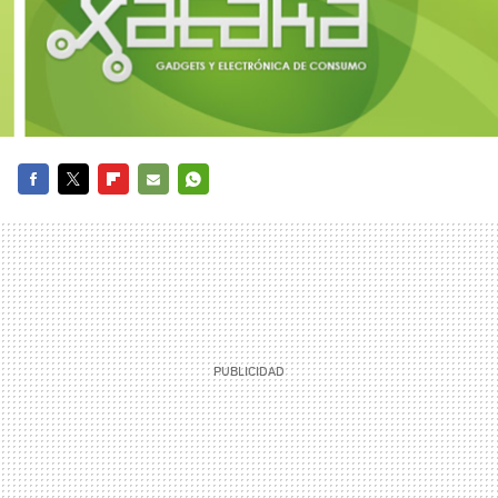
FACEBOOK
TWITTER
FLIPBOARD
E-
WHATSAPP
MAIL