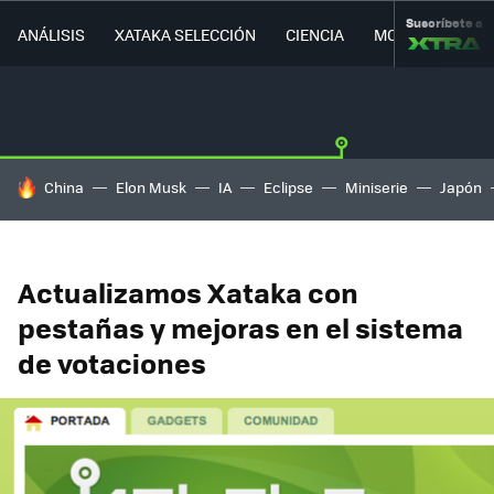
Suscríbete a
ANÁLISIS
XATAKA SELECCIÓN
CIENCIA
MOVILIDAD
HOY SE HABLA DE
China
Elon Musk
IA
Eclipse
Miniserie
Japón
Actualizamos Xataka con
pestañas y mejoras en el sistema
de votaciones