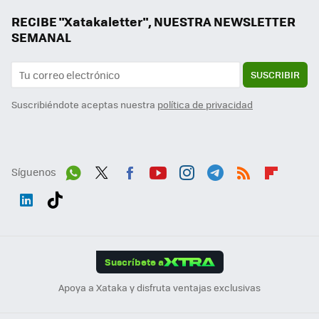
RECIBE "Xatakaletter", NUESTRA NEWSLETTER
SEMANAL
SUSCRIBIR
Suscribiéndote aceptas nuestra
política de privacidad
Síguenos
Wh
Twit
Fac
You
Inst
Tele
RSS
Flip
ats
ter
ebo
tub
agr
gra
boa
Link
Tikt
App
ok
e
am
m
rd
edI
ok
Suscríbete a
n
Apoya a Xataka y disfruta ventajas exclusivas