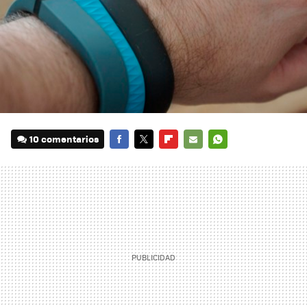
10 comentarios
FACEBOOK
TWITTER
FLIPBOARD
E-
WHATSAPP
MAIL