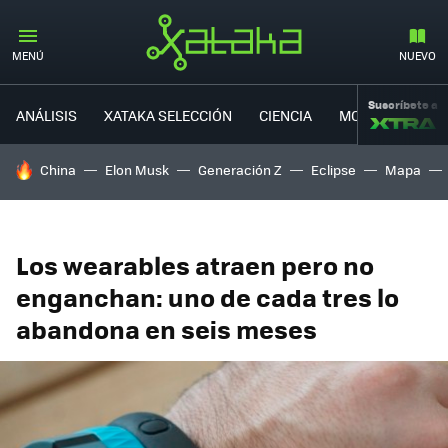
MENÚ
NUEVO
Suscríbete a
ANÁLISIS
XATAKA SELECCIÓN
CIENCIA
MOVILIDAD
HOY SE HABLA DE
China
Elon Musk
Generación Z
Eclipse
Mapa
Los wearables atraen pero no
enganchan: uno de cada tres lo
abandona en seis meses