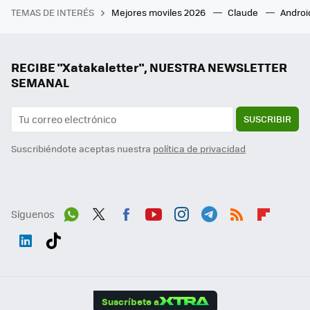
TEMAS DE INTERÉS
Mejores moviles 2026
Claude
Androi
RECIBE "Xatakaletter", NUESTRA NEWSLETTER
SEMANAL
SUSCRIBIR
Suscribiéndote aceptas nuestra
política de privacidad
Síguenos
Wh
Twit
Fac
You
Inst
Tele
RSS
Flip
ats
ter
ebo
tub
agr
gra
boa
Link
Tikt
App
ok
e
am
m
rd
edI
ok
Suscríbete a
n