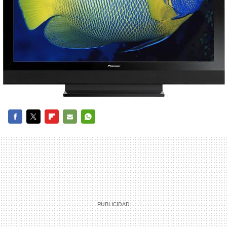
FACEBOOK
TWITTER
FLIPBOARD
E-
WHATSAPP
MAIL