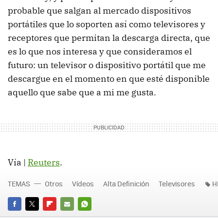
probable que salgan al mercado dispositivos
portátiles que lo soporten así como televisores y
receptores que permitan la descarga directa, que
es lo que nos interesa y que consideramos el
futuro: un televisor o dispositivo portátil que me
descargue en el momento en que esté disponible
aquello que sabe que a mi me gusta.
Vía |
Reuters
.
TEMAS
Otros
Vídeos
Alta Definición
Televisores
H
FACEBOOK
TWITTER
FLIPBOARD
E-
WHATSAPP