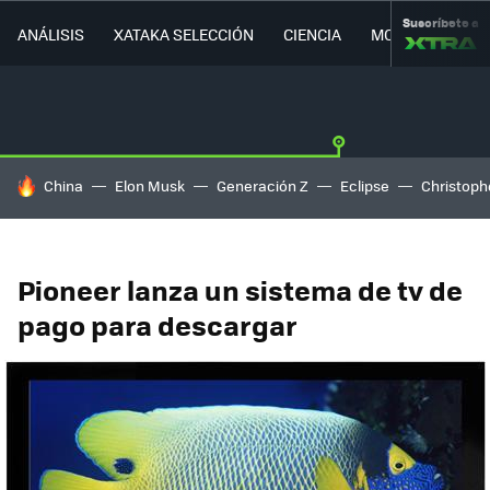
Suscríbete a
ANÁLISIS
XATAKA SELECCIÓN
CIENCIA
MOVILIDAD
HOY SE HABLA DE
China
Elon Musk
Generación Z
Eclipse
Christoph
Pioneer lanza un sistema de tv de
pago para descargar