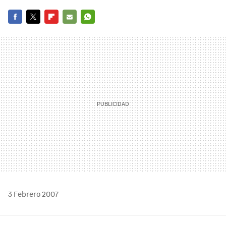
FACEBOOK
TWITTER
FLIPBOARD
E-
WHATSAPP
MAIL
3 Febrero 2007