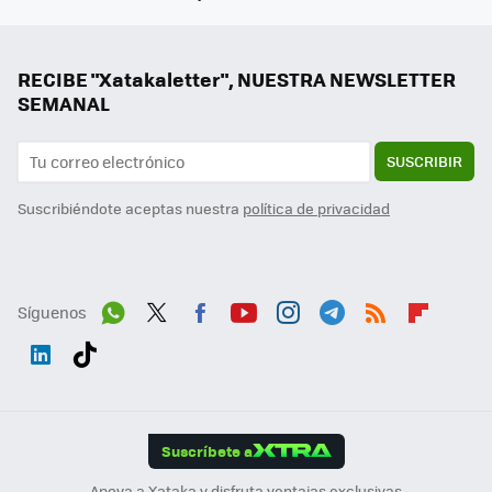
RECIBE "Xatakaletter", NUESTRA NEWSLETTER
SEMANAL
SUSCRIBIR
Suscribiéndote aceptas nuestra
política de privacidad
Síguenos
Wh
Twit
Fac
You
Inst
Tele
RSS
Flip
ats
ter
ebo
tub
agr
gra
boa
Link
Tikt
App
ok
e
am
m
rd
edI
ok
Suscríbete a
n
Apoya a Xataka y disfruta ventajas exclusivas