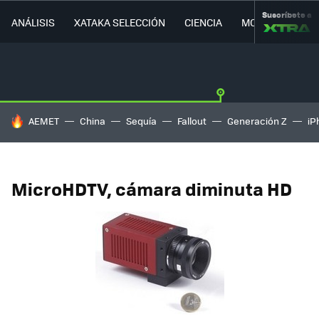
Suscríbete a
ANÁLISIS
XATAKA SELECCIÓN
CIENCIA
MOVILIDAD
HOY SE HABLA DE
AEMET
China
Sequía
Fallout
Generación Z
iP
MicroHDTV, cámara diminuta HD