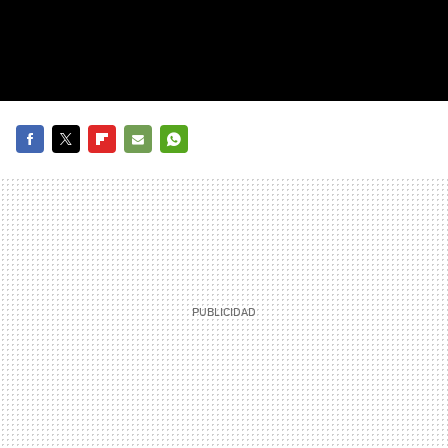
FACEBOOK
TWITTER
FLIPBOARD
E-
WHATSAPP
MAIL