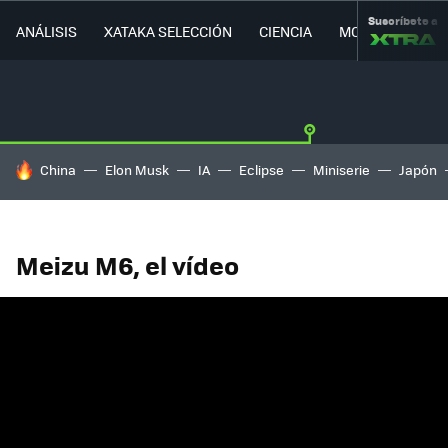
Suscríbete a
ANÁLISIS
XATAKA SELECCIÓN
CIENCIA
MOVILIDAD
HOY SE HABLA DE
China
Elon Musk
IA
Eclipse
Miniserie
Japón
Meizu M6, el vídeo