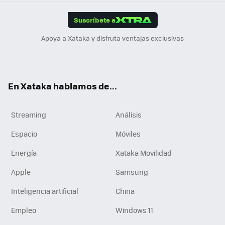
App
ok
e
am
m
rd
edI
ok
Suscríbete a
n
Apoya a Xataka y disfruta ventajas exclusivas
En Xataka hablamos de...
Streaming
Análisis
Espacio
Móviles
Energía
Xataka Movilidad
Apple
Samsung
Inteligencia artificial
China
Empleo
Windows 11