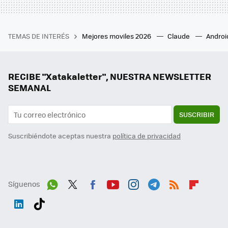
TEMAS DE INTERÉS
Mejores moviles 2026
Claude
Androi
RECIBE "Xatakaletter", NUESTRA NEWSLETTER
SEMANAL
SUSCRIBIR
Suscribiéndote aceptas nuestra
política de privacidad
Síguenos
Wh
Twit
Fac
You
Inst
Tele
RSS
Flip
ats
ter
ebo
tub
agr
gra
boa
Link
Tikt