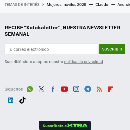
TEMAS DE INTERÉS
Mejores moviles 2026
Claude
Androi
RECIBE "Xatakaletter", NUESTRA NEWSLETTER
SEMANAL
SUSCRIBIR
Suscribiéndote aceptas nuestra
política de privacidad
Síguenos
Wh
Twit
Fac
You
Inst
Tele
RSS
Flip
ats
ter
ebo
tub
agr
gra
boa
Link
Tikt
App
ok
e
am
m
rd
edI
ok
Suscríbete a
n