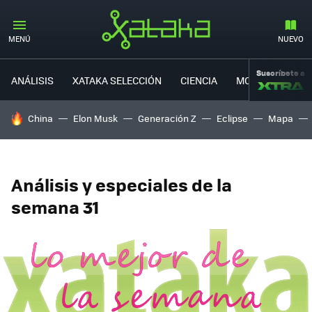
MENÚ
NUEVO
Suscríbete a
ANÁLISIS
XATAKA SELECCIÓN
CIENCIA
MOVILIDAD
HOY SE HABLA DE
China
Elon Musk
Generación Z
Eclipse
Mapa
Análisis y especiales de la
semana 31