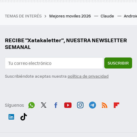
TEMAS DE INTERÉS
Mejores moviles 2026
Claude
Androi
RECIBE "Xatakaletter", NUESTRA NEWSLETTER
SEMANAL
SUSCRIBIR
Suscribiéndote aceptas nuestra
política de privacidad
Síguenos
Wh
Twit
Fac
You
Inst
Tele
RSS
Flip
ats
ter
ebo
tub
agr
gra
boa
Link
Tikt
App
ok
e
am
m
rd
edI
ok