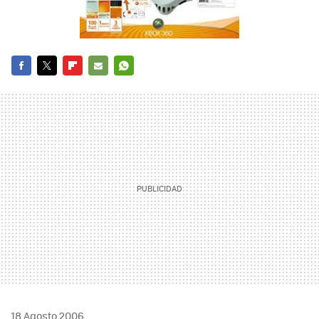
FACEBOOK
TWITTER
FLIPBOARD
E-
WHATSAPP
MAIL
18 Agosto 2006