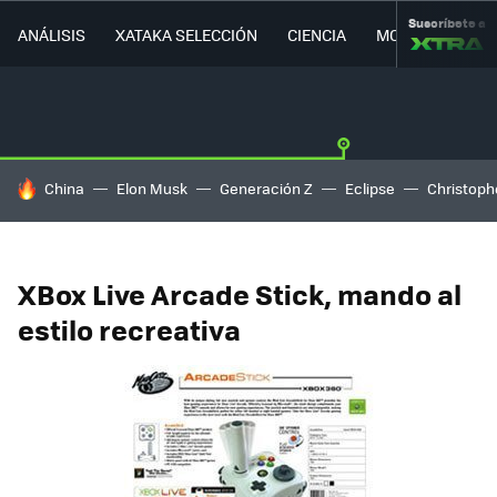
Suscríbete a
ANÁLISIS
XATAKA SELECCIÓN
CIENCIA
MOVILIDAD
HOY SE HABLA DE
China
Elon Musk
Generación Z
Eclipse
Christoph
XBox Live Arcade Stick, mando al
estilo recreativa