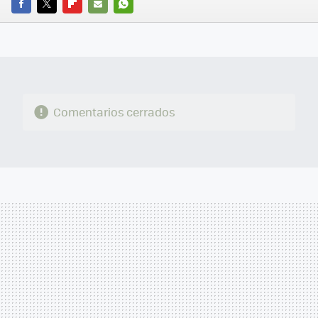
FACEBOOK
TWITTER
FLIPBOARD
E-
WHATSAPP
MAIL
Comentarios cerrados